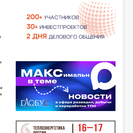
х
и
ом
я
я