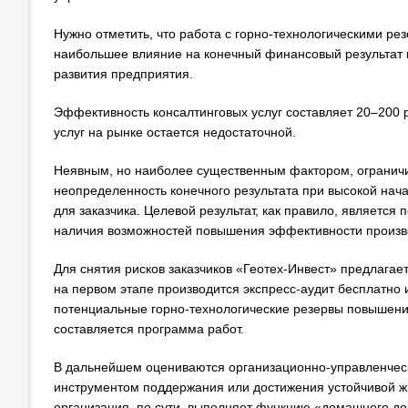
Нужно отметить, что работа с горно-технологическими ре
наибольшее влияние на конечный финансовый результат 
развития предприятия.
Эффективность консалтинговых услуг составляет 20–200 
услуг на рынке остается недостаточной.
Неявным, но наиболее существенным фактором, ограничи
неопределенность конечного результата при высокой начал
для заказчика. Целевой результат, как правило, является
наличия возможностей повышения эффективности произв
Для снятия рисков заказчиков «Геотех-Инвест» предлагае
на первом этапе производится экспресс-аудит бесплатно 
потенциальные горно-технологические резервы повышени
составляется программа работ.
В дальнейшем оцениваются организационно-управленчески
инструментом поддержания или достижения устойчивой ж
организация, по сути, выполняет функцию «домашнего до