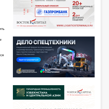
ить
м
тся