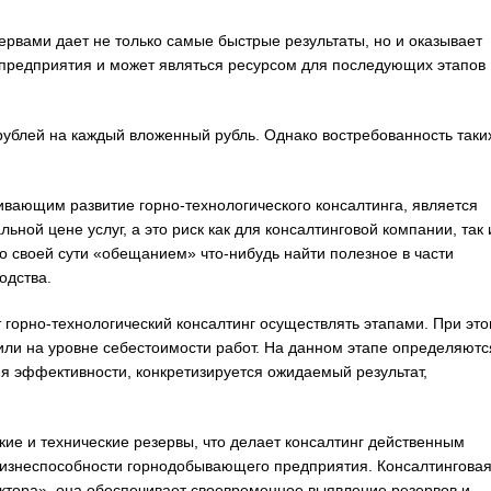
зервами дает не только самые быстрые результаты, но и оказывает
предприятия и может являться ресурсом для последующих этапов
рублей на каждый вложенный рубль. Однако востребованность таки
вающим развитие горно-технологического консалтинга, является
ьной цене услуг, а это риск как для консалтинговой компании, так 
 по своей сути «обещанием» что-нибудь найти полезное в части
одства.
т горно-технологический консалтинг осуществлять этапами. При эт
или на уровне себестоимости работ. На данном этапе определяютс
я эффективности, конкретизируется ожидаемый результат,
е и технические резервы, что делает консалтинг действенным
изнеспособности горнодобывающего предприятия. Консалтингова
ктора», она обеспечивает своевременное выявление резервов и