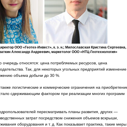
ректор ООО «Геотех-Инвест», к. э. н.; Милославская Кристина Сергеевна,
ваткин Александр Андреевич, маркетолог ООО «НТЦ-Геотехнология»
очередь относятся: цена потребляемых ресурсов, цена
одательства. Так, для некоторых угольных предприятий изменение
нижению объема добычи до 30 %.
акже логистические и коммерческие ограничения на приобретени
о стало сдерживающим фактором при реализации многих программ
едропользователей пересматривать планы развития, других —
водственных затрат посредством снижения объемов вскрыши,
ивания оборудования и т. д. Как показывает практика, такие меры