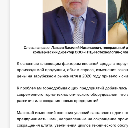
Слева направо: Лапаев Василий Николаевич, генеральный ди
коммерческий директор ООО «НТЦ-Геотехнология»; Чу
К основным влияющим факторам внешней среды в первую 
производимой продукции, объем спроса, изменения закон
цены на зарубежном рынке угля в 2020 году привело к с
К проблемам горнодобывающих предприятий добавились т
современного горно-технологического оборудования, чт
развития или создания новых предприятий.
Масштаб изменений внешних условий заставляет одних н
предпринимать шаги, направленные на сокращение произ
сокращения штата, увеличения циклов технического обслуж