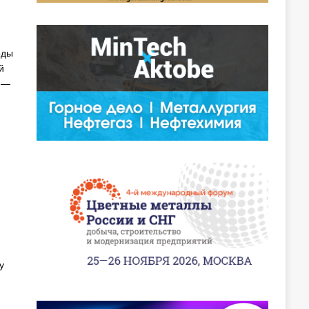
оды
й
 —
у