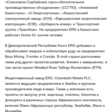
«Соколовско-Сарбайское горно-обогатительное
производственное объединение» (ССГПО), «Алюминий
Казахстана», «3-Энергоорталык», «Казахстанский
электролизный завод» (КЭЗ), «Евроазиатская энергетическая
корпорация» (ЕЭК), «Шубарколь комир» и Транспортная
группа «ТрансКом». На предприятиях ERG в Казахстане
работает более 61 тысячи человек.
В Демократической Республике Конго ERG добывает и
обрабатывает медную и кобальтовую руду на предприятиях
Boss Mining, Frontier и Comide. В этой стране расположен
также ряд других проектов развития, близких к завершению, в
том числе проект Metalkol Roan Tailings Reclamation (RTR).
Медеплавильный завод ERG, Chambishi Metals PLC,
является ведущим предприятием в Замбии и крупным
производителем меди в мире. Также у компании есть
проекты по выпуску угля, марганца, платины, бокситов и
флюорита в различных странах Африканского континента,
включая Южно-Африканскую республику, Зимбабве, Мали и
Мозамбик.