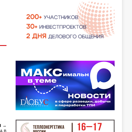
Я
А В