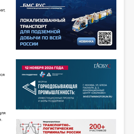
ат,
тся
для
e.