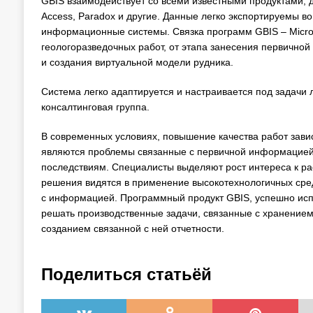
GBIS взаимодействует со всеми известными продуктами, для
Access, Paradox и другие. Данные легко экспортируемы 
информационные системы. Связка программ GBIS – Microm
геологоразведочных работ, от этапа занесения первично
и создания виртуальной модели рудника.
Система легко адаптируется и настраивается под задачи
консалтинговая группа.
В современных условиях, повышение качества работ зави
являются проблемы связанные с первичной информацией,
последствиям. Специалисты выделяют рост интереса к р
решения видятся в применение высокотехнологичных сред
с информацией. Программный продукт GBIS, успешно испол
решать производственные задачи, связанные с хранение
созданием связанной с ней отчетности.
Поделиться статьёй