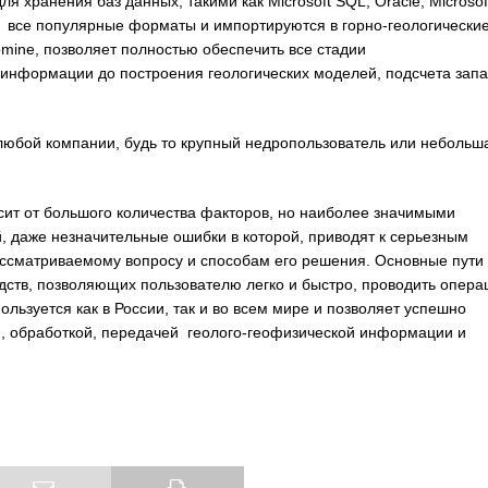
 хранения баз данных, такими как Microsoft SQL, Oracle, Microsof
во все популярные форматы и импортируются в горно-геологически
ine, позволяет полностью обеспечить все стадии
й информации до построения геологических моделей, подсчета запа
 любой компании, будь то крупный недропользователь или небольш
сит от большого количества факторов, но наиболее значимыми
 даже незначительные ошибки в которой, приводят к серьезным
ассматриваемому вопросу и способам его решения. Основные пути
ств, позволяющих пользователю легко и быстро, проводить опера
ьзуется как в России, так и во всем мире и позволяет успешно
м, обработкой, передачей геолого-геофизической информации и