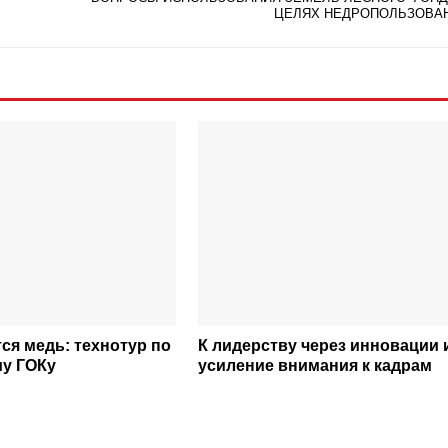
ЦЕЛЯХ НЕДРОПОЛЬЗОВА
ся медь: технотур по
К лидерству через инновации 
у ГОКу
усиление внимания к кадрам