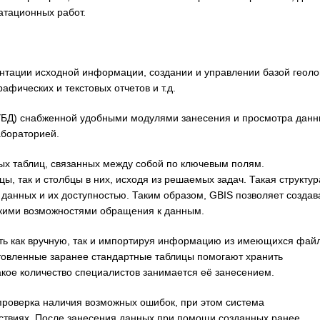
атационных работ.
нтации исходной информации, создании и управлении базой геоло
фических и текстовых отчетов и т.д.
УБД) снабженной удобными модулями занесения и просмотра данн
абораторией.
ных таблиц, связанных между собой по ключевым полям.
ы, так и столбцы в них, исходя из решаемых задач. Такая структур
анных и их доступностью. Таким образом, GBIS позволяет создав
кими возможностями обращения к данным.
ть как вручную, так и импортируя информацию из имеющихся файл
Подготовленные заранее стандартные таблицы помогают хранить
акое количество специалистов занимается её занесением.
проверка наличия возможных ошибок, при этом система
ствиях. После занесения данных при помощи созданных ранее