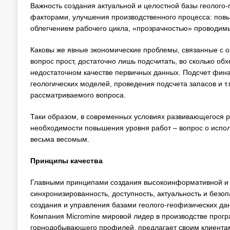
Важность создания актуальной и целостной базы геолог
факторами, улучшения производственного процесса: повы
облегчением рабочего цикла, «прозрачностью» проводимы
Каковы же явные экономические проблемы, связанные с о
вопрос прост, достаточно лишь подсчитать, во сколько об
недостаточном качестве первичных данных. Подсчет фина
геологических моделей, проведения подсчета запасов и т.
рассматриваемого вопроса.
Таки образом, в современных условиях развивающегося р
необходимости повышения уровня работ – вопрос о испо
весьма весомым.
Принципы качества
Главными принципами создания высокоинформативной и к
синхронизированность, доступность, актуальность и безо
создания и управления базами геолого-геофизических дан
Компания Micromine мировой лидер в производстве прогр
горнодобывающего профилей, предлагает своим клиентам