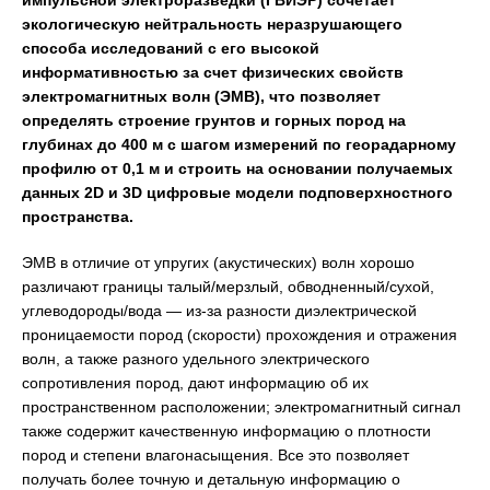
импульсной электроразведки (ГВИЭР) сочетает
экологическую нейтральность неразрушающего
способа исследований с его высокой
информативностью за счет физических свойств
электромагнитных волн (ЭМВ), что позволяет
определять строение грунтов и горных пород на
глубинах до 400 м с шагом измерений по георадарному
профилю от 0,1 м и строить на основании получаемых
данных 2D и 3D цифровые модели подповерхностного
пространства.
ЭМВ в отличие от упругих (акустических) волн хорошо
различают границы талый/мерзлый, обводненный/сухой,
углеводороды/вода — из-за разности диэлектрической
проницаемости пород (скорости) прохождения и отражения
волн, а также разного удельного электрического
сопротивления пород, дают информацию об их
пространственном расположении; электромагнитный сигнал
также содержит качественную информацию о плотности
пород и степени влагонасыщения. Все это позволяет
получать более точную и детальную информацию о