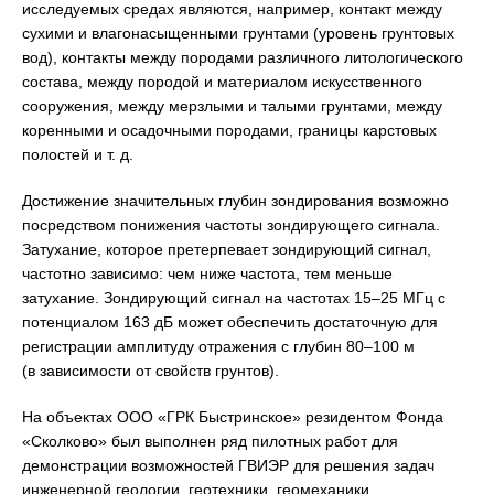
исследуемых средах являются, например, контакт между
сухими и влагонасыщенными грунтами (уровень грунтовых
вод), контакты между породами различного литологического
состава, между породой и материалом искусственного
сооружения, между мерзлыми и талыми грунтами, между
коренными и осадочными породами, границы карстовых
полостей и т. д.
Достижение значительных глубин зондирования возможно
посредством понижения частоты зондирующего сигнала.
Затухание, которое претерпевает зондирующий сигнал,
частотно зависимо: чем ниже частота, тем меньше
затухание. Зондирующий сигнал на частотах 15–25 МГц с
потенциалом 163 дБ может обеспечить достаточную для
регистрации амплитуду отражения с глубин 80–100 м
(в зависимости от свойств грунтов).
На объектах ООО «ГРК Быстринское» резидентом Фонда
«Сколково» был выполнен ряд пилотных работ для
демонстрации возможностей ГВИЭР для решения задач
инженерной геологии, геотехники, геомеханики.