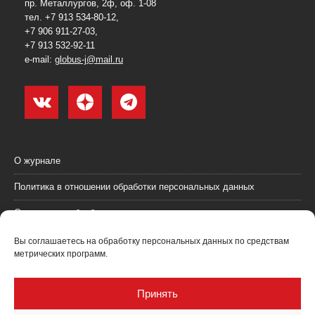
пр. Металлургов, 2ф, оф. 1-08
тел. +7 913 534-80-12,
+7 906 911-27-03,
+7 913 532-92-11
e-mail:
globus-j@mail.ru
О журнале
Политика в отношении обработки персональных данных
Согласие на обработку персональных данных
Пользовательское соглашение (оферта)
Вы соглашаетесь на обработку персональных данных по средствам
метрических программ.
Согласие на получение рекламных материалов
Рекламодателям
Принять