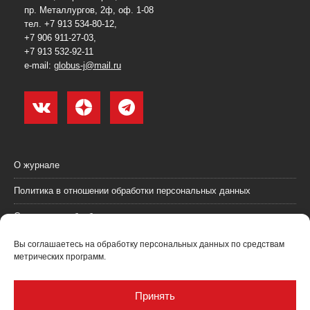
пр. Металлургов, 2ф, оф. 1-08
тел. +7 913 534-80-12,
+7 906 911-27-03,
+7 913 532-92-11
e-mail:
globus-j@mail.ru
О журнале
Политика в отношении обработки персональных данных
Согласие на обработку персональных данных
Пользовательское соглашение (оферта)
Вы соглашаетесь на обработку персональных данных по средствам
метрических программ.
Согласие на получение рекламных материалов
Рекламодателям
Принять