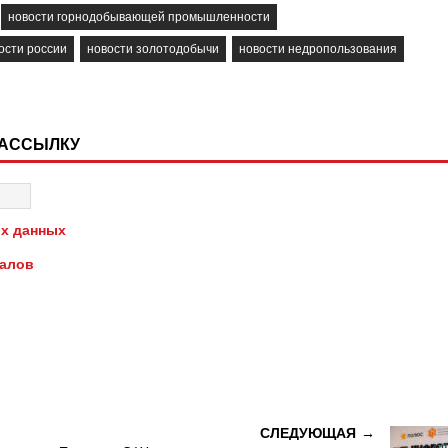
новости горнодобывающей промышленности
ости россии
новости золотодобычи
новости недропользования
РАССЫЛКУ
х данных
иалов
СЛЕДУЮЩАЯ