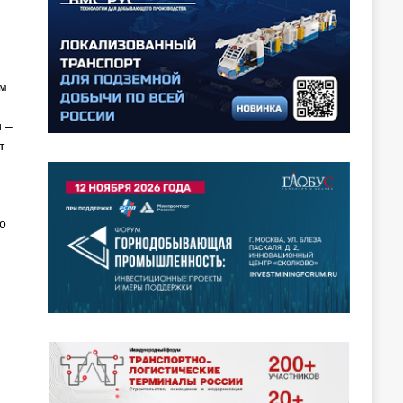
м
 –
т
о