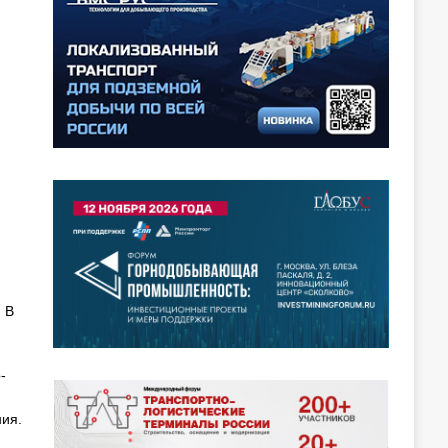
 В
-
ния.