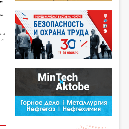
ия
ва.
а в
 с