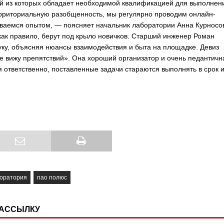
й из которых обладает необходимой квалификацией для выполнен
рриториальную разобщенность, мы регулярно проводим онлайн-
ваемся опытом, — поясняет начальник лаборатории Анна Курносо
 как правило, берут под крыло новичков. Старший инженер Роман
руку, объясняя нюансы взаимодействия и быта на площадке. Девиз
 вижу препятствий». Она хороший организатор и очень педантичн
я ответственно, поставленные задачи стараются выполнять в срок и
оратория
пао полюс
РАССЫЛКУ