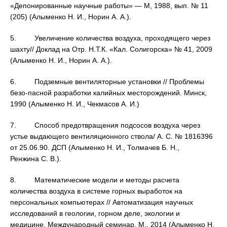
«Депонированные научные работы» — М, 1988, вып. № 11
(205) (Алыменко Н. И., Норин А. А.).
5. Увеличение количества воздуха, проходящего через
шахту// Доклад на Отр. Н.Т.К. «Кал. Солигорска» № 41, 2009
(Алыменко Н. И., Норин А. А.).
6. Подземные вентиляторные установки // Проблемы
безо-пасной разработки калийных месторождений. Минск,
1990 (Алыменко Н. И., Чекмасов А. И.)
7. Способ предотвращения подсосов воздуха через
устье выдающего вентиляционного ствола/ А. С. № 1816396
от 25.06.90. ДСП (Алыменко Н. И., Толмачев Б. Н.,
Ренжина С. В.).
8. Математические модели и методы расчета
количества воздуха в системе горных выработок на
персональных компьютерах // Автоматизация научных
исследований в геологии, горном деле, экологии и
медицине. Международный семинар, М., 2014 (Алыменко Н.