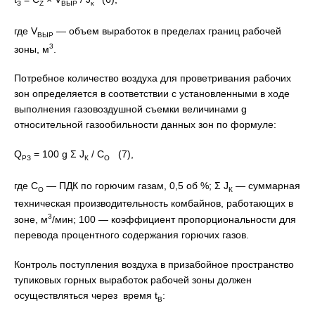
З
Z
ВЫР
к
где V
— объем выработок в пределах границ рабочей
ВЫР
3
зоны, м
.
Потребное количество воздуха для проветривания рабочих
зон определяется в соответствии с установленными в ходе
выполнения газовоздушной съемки величинами g
относительной газообильности данных зон по формуле:
Q
= 100 g Σ J
/ C
(7),
РЗ
К
O
где C
— ПДК по горючим газам, 0,5 об %; Σ J
— суммарная
O
К
техническая производительность комбайнов, работающих в
3
зоне, м
/мин; 100 — коэффициент пропорциональности для
перевода процентного содержания горючих газов.
Контроль поступления воздуха в призабойное пространство
тупиковых горных выработок рабочей зоны должен
осуществляться через время t
:
В