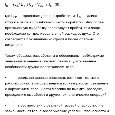
t
= (L
/ L
) С
× V
/ J
(8),
В
З.
ПР.
Z
ВЫР
К
где L
— проектная длина выработки, м; L
— длина
ПР.
З.
отброса газов в призабойной части выработки. Чем более
протяженную выработку проектируют пройти, тем чаще
необходимо контролировать в ней расход воздуха. Это
согласуется с усилением контроля в более опасных
ситуациях.
Таким образом, разработаны и обоснованы необходимые
элементы изменения газового режима, учитывающие
особенности трудно проветриваемых зон:
• реальная газовая опасность возникает только в
рабочих зонах, в которых ведутся горные работы, связанные
с нарушением сплошности массива по выемке, разведке,
проведению выработок и других технологических операций;
• в соответствии с реальной газовой опасностью и в
зависимости от горно-геологических условий, газоносности и