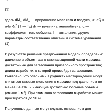
(3),
здесь dM
, dМ
— приращение масс газа и воздуха, кг; dQ =
п
о
2
α4πR
(T — T
) dτ — величина теплообмена; α —
0
0
коэффициент теплообмена; I — энтальпия; другие
параметры соответственно описаны в системе уравнений
(1).
В результате решения предложенной модели определены:
давление и объем газа в газонасыщенной части массива,
достаточные для загазования призабойного пространства;
длина выработки, в которой произойдет загазование.
Выявлено, что опасными в рудниках месторождений могут
считаться газовые скопления в массиве под давлением не
менее 34 атм. и имеющие достаточно большие объемы
3
(свыше 1 м
). При этом зона загазования выработки может
простираться до 90 м.
Полученные данные могут служить основанием для