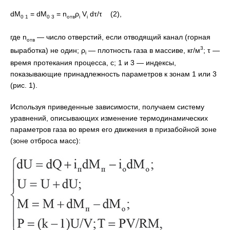
dM
= dM
= n
ρ
V
dτ/τ (2),
0 1
0 3
отв
i
i
где n
— число отверстий, если отводящий канал (горная
отв
3
выработка) не один; ρ
— плотность газа в массиве, кг/м
; τ —
i
время протекания процесса, с; 1 и 3 — индексы,
показывающие принадлежность параметров к зонам 1 или 3
(рис. 1).
Используя приведенные зависимости, получаем систему
уравнений, описывающих изменение термодинамических
параметров газа во время его движения в призабойной зоне
(зоне отброса масс):