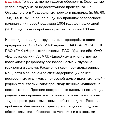
рудники
. Те места, где не удается обеспечить безопасные
условия труда из-за недостаточного проветривания.
Отражено это в Федеральных нормах и правилах (п. 55, 69,
158, 165 и 193), а ранее в Единых правилах безопасности,
начиная с их первой редакции 1904 года до наших дней
(2013 год). То есть проблема решается более 100 лет.
На сегодняшний день крупнейшие горнодобывающие
предприятия: ООО «УГМК-Холдинг», ПАО «АЛРОСА», ЗФ
ПАО «ГМК «Норильский никель», ПАО «Уралкалий», ОАО
«Беларуськалий», АК МХК «ЕвроХим» и многие другие
вовлекают в разработку все более новые и глубокие
горизонты и залежи. Расширяют свои производственные
мощности в основном за счет модернизации ранее
построенных рудников, с прирезкой целых шахтных полей и
рудных тел. Увеличивают производственные мощности в
несколько раз. Прежние построенные системы вентиляции
рудников не справляются с новыми параметрами, и в них
трудно проветриваемые зоны — обычное дело. Решение
проблемы обеспечения горных работ в данных трудных
обстоятельствах в безопасных условиях и с высокими