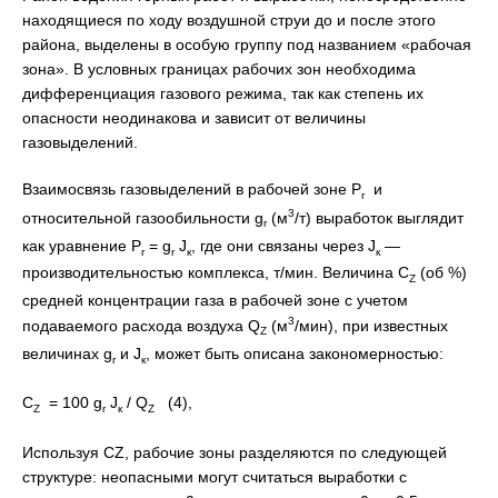
находящиеся по ходу воздушной струи до и после этого
района, выделены в особую группу под названием «рабочая
зона». В условных границах рабочих зон необходима
дифференциация газового режима, так как степень их
опасности неодинакова и зависит от величины
газовыделений.
Взаимосвязь газовыделений в рабочей зоне P
и
r
3
относительной газообильности g
(м
/т) выработок выглядит
r
как уравнение P
= g
J
, где они связаны через J
—
r
r
к
к
производительностью комплекса, т/мин. Величина С
(об %)
Z
средней концентрации газа в рабочей зоне с учетом
3
подаваемого расхода воздуха Q
(м
/мин), при известных
Z
величинах g
и J
, может быть описана закономерностью:
r
к
С
= 100 g
J
/ Q
(4),
Z
r
к
Z
Используя СZ, рабочие зоны разделяются по следующей
структуре: неопасными могут считаться выработки с