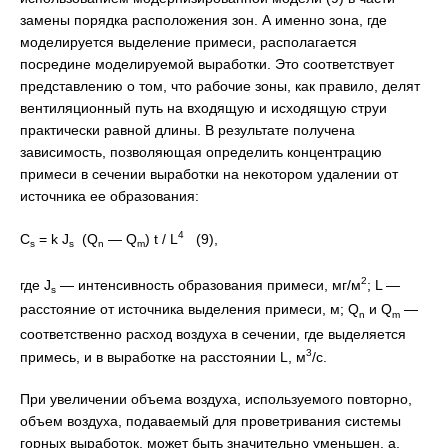
замены порядка расположения зон. А именно зона, где
моделируется выделение примеси, располагается
посредине моделируемой выработки. Это соответствует
представлению о том, что рабочие зоны, как правило, делят
вентиляционный путь на входящую и исходящую струи
практически равной длины. В результате получена
зависимость, позволяющая определить концентрацию
примеси в сечении выработки на некотором удалении от
источника ее образования:
4
С
= k J
(Q
— Q
) t / L
(9),
s
s
n
m
2
где J
— интенсивность образования примеси, мг/м
; L —
s
расстояние от источника выделения примеси, м; Q
и Q
—
n
m
соответственно расход воздуха в сечении, где выделяется
3
примесь, и в выработке на расстоянии L, м
/с.
При увеличении объема воздуха, используемого повторно,
объем воздуха, подаваемый для проветривания системы
горных выработок, может быть значительно уменьшен, а,