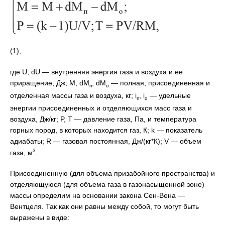
(1),
где U, dU — внутренняя энергия газа и воздуха и ее
приращение, Дж; М, dM
, dM
— полная, присоединенная и
п
o
отделенная массы газа и воздуха, кг; i
, i
— удельные
п
o
энергии присоединенных и отделяющихся масс газа и
воздуха, Дж/кг; P, T — давление газа, Па, и температура
горных пород, в которых находится газ, К; k — показатель
адиабаты; R — газовая постоянная, Дж/(кг*К); V — объем
3
газа, м
.
Присоединенную (для объема призабойного пространства) и
отделяющуюся (для объема газа в газонасыщенной зоне)
массы определим на основании закона Сен-Вена —
Вентцеля. Так как они равны между собой, то могут быть
выражены в виде: