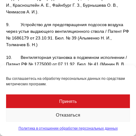
И., Красноштейн А. Е., Файнбург Г. З., Бурнышева О. В.,
Чекмасов А. И.).
9. Устройство для предотвращения подсосов воздуха
через устье выдающего вентиляционного ствола / Патент РФ
№ 1686179 от 23.10.91. Бюл. № 39 (Алыменко Н. И.,
Толмачев Б. Н.)
10. Вентиляторная установка в подземном исполнении /
Патент РФ № 1775000 от 07.11.92. Бюл. № 41 (Минин В. В.,
Алыменко Н. И., Папулов Л. М.).
Вы соглашаетесь на обработку персональных данных по средствам
11. Энергосберегающее проветривание рудников с
метрических программ.
малым аэродинамическим сопротивлением (на примере
калийных рудников) // Горный вестник, 2012, № 4. С. 12–18
Принять
(Красноштейн А. Е., Алыменко Н. И., Папулов Л. М.,
Фоминых В. И., Мохирев Н. Н.).
Отказаться
12. Обеспечение устойчивой вентиляции трудно
Политика в отношении обработки персональных данных
проветриваемых зон рудников с большим эквивалентным