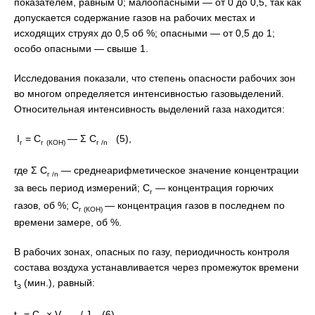
показателем, равным 0; малоопасными — от 0 до 0,5, так как
допускается содержание газов на рабочих местах и
исходящих струях до 0,5 об %; опасными — от 0,5 до 1;
особо опасными — свыше 1.
Исследования показали, что степень опасности рабочих зон
во многом определяется интенсивностью газовыделений.
Относительная интенсивность выделений газа находится:
I
= С
— Σ С
(5),
г
г
(КОН)
г /n
где Σ С
— среднеарифметическое значение концентрации
г /n
за весь период измерений; С
— концентрация горючих
г
газов, об %; С
— концентрация газов в последнем по
г (КОН)
времени замере, об %.
В рабочих зонах, опасных по газу, периодичность контроля
состава воздуха устанавливается через промежуток времени
t
(мин.), равный:
З
t
= С
× V
/ J
(6),