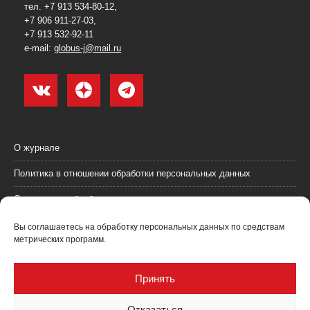
тел. +7 913 534-80-12,
+7 906 911-27-03,
+7 913 532-92-11
e-mail:
globus-j@mail.ru
О журнале
Политика в отношении обработки персональных данных
Согласие на обработку персональных данных
Пользовательское соглашение (оферта)
Вы соглашаетесь на обработку персональных данных по средствам
метрических программ.
Согласие на получение рекламных материалов
Рекламодателям
Принять
Контакты
Отказаться