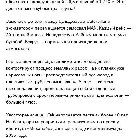
обваловать полосу шириной в 6,5 и длиной в 1 740 м. Это
десятки тысяч кубометров грунта!
Замечаем детали: между бульдозером Caterpillar и
экскаватором перемещается самосвал MAN. Каждый рейс —
20 т горной массы. Неподалеку отбойным молотком стучит
бутобой. Вокруг — нормальная производственная
атмосфера.
Горные инженеры «Дальполиметалла» ежедневно
контролируют процесс земляных работ. На их планах уже
нарисованы новый распределительный пульповод и
пластиковые трубы «намывников». А еще — система
пылеподавления, представляющая собой отдельный
трубопровод с оросителями-спринклерами. Для экологии —
большой плюс.
Хвостохранилище ЦОФ наполняется песками более 40 лет.
Но благодаря мероприятиям, реализуемым по проекту
института «Механобр», этот срок продлится минимум до
2035 года.