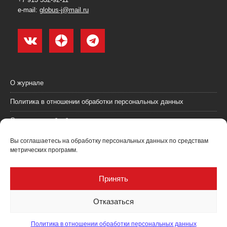
e-mail:
globus-j@mail.ru
О журнале
Политика в отношении обработки персональных данных
Согласие на обработку персональных данных
Пользовательское соглашение (оферта)
Вы соглашаетесь на обработку персональных данных по средствам
метрических программ.
Согласие на получение рекламных материалов
Рекламодателям
Принять
Контакты
Отказаться
Политика в отношении обработки персональных данных
Журнал "Глобус: геология и бизнес" @ 2021. Все права соблюдены.