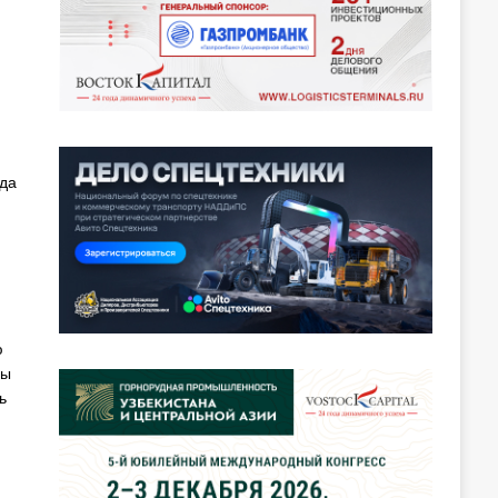
ода
ю
сы
ь