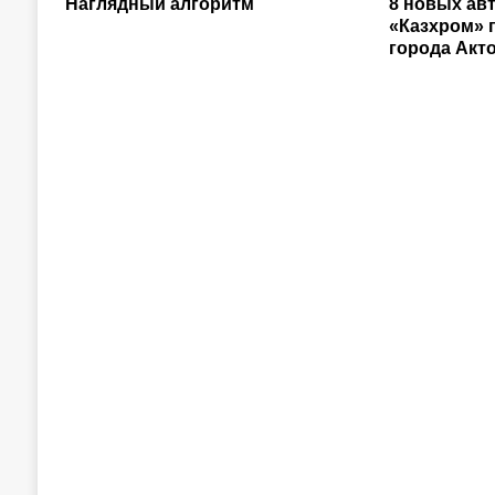
Наглядный алгоритм
8 новых ав
«Казхром» 
города Акт