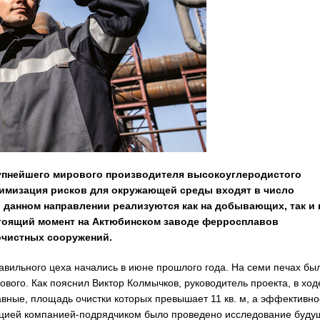
крупнейшего мирового производителя высокоуглеродистого
нимизация рисков для окружающей среды входят в число
 данном направлении реализуются как на добывающих, так и 
астоящий момент на Актюбинском заводе ферросплавов
очистных сооружений.
лавильного цеха начались в июне прошлого года. На семи печах бы
вого. Как пояснил Виктор Колмычков, руководитель проекта, в ход
вные, площадь очистки которых превышает 11 кв. м, а эффективно
зацией компанией-подрядчиком было проведено исследование буду