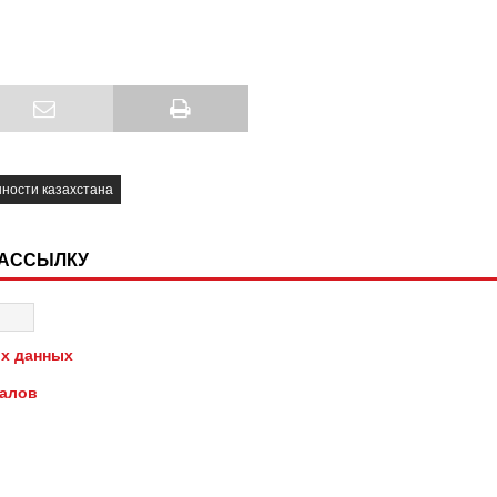
ности казахстана
РАССЫЛКУ
х данных
иалов