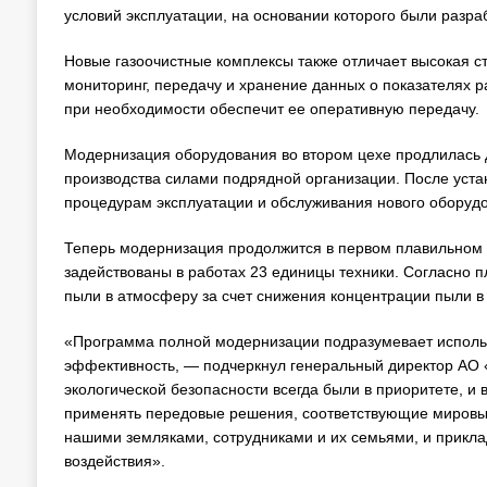
условий эксплуатации, на основании которого были разр
Новые газоочистные комплексы также отличает высокая с
мониторинг, передачу и хранение данных о показателях 
при необходимости обеспечит ее оперативную передачу.
Модернизация оборудования во втором цехе продлилась д
производства силами подрядной организации. После уста
процедурам эксплуатации и обслуживания нового оборуд
Теперь модернизация продолжится в первом плавильном ц
задействованы в работах 23 единицы техники. Согласно 
пыли в атмосферу за счет снижения концентрации пыли в
«Программа полной модернизации подразумевает испол
эффективность, — подчеркнул генеральный директор АО
экологической безопасности всегда были в приоритете, и
применять передовые решения, соответствующие мировым
нашими земляками, сотрудниками и их семьями, и прикла
воздействия».