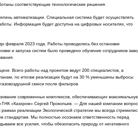
аботаны соответствующие технологические решения.
тепень автоматизации. Специальная система будет осуществлять
работы. Информация будет доступна на цифровых носителях, что
о февраля 2023 года. Работы проводились без остановки
новки и запуска систем было проведено обучение сотрудников зав
ования.
ехе. Всего работы над проектом ведут 200 специалистов, а
планам, по итогам реализации будут на 30 % уменьшены выбросы
 газовоздушной смеси после фильтров.
ьзование современных комплексов, обеспечивающих максимальну
 «ТНК «Казхром» Сергей Прокопьев. — Для нашей компании вопро
 в рамках реализации Экологической стратегии мы всегда стремилис
 стандартам. Мы полностью осознаем ответственность перед
дываем все усилия, чтобы обезопасить природу от негативного