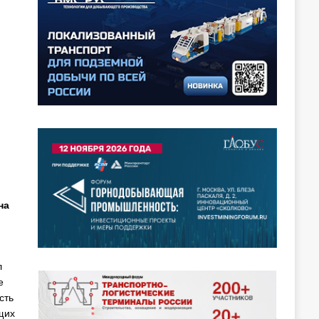
на
л
е
сть
щих