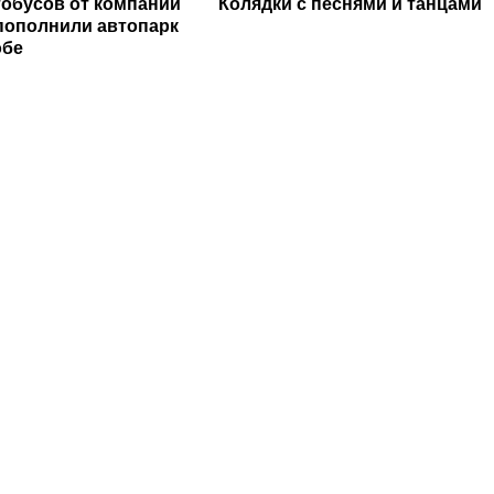
тобусов от компании
Колядки с песнями и танцами
пополнили автопарк
обе