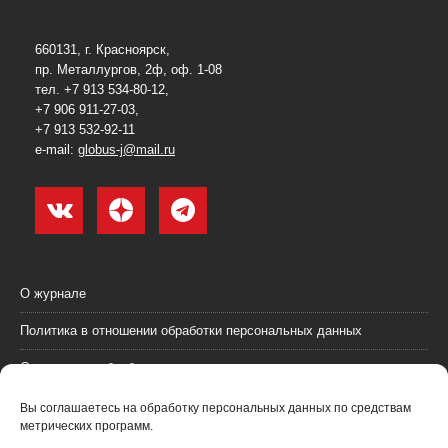
660131, г. Красноярск,
пр. Металлургов, 2ф, оф. 1-08
тел. +7 913 534-80-12,
+7 906 911-27-03,
+7 913 532-92-11
e-mail:
globus-j@mail.ru
О журнале
Политика в отношении обработки персональных данных
Согласие на обработку персональных данных
Пользовательское соглашение (оферта)
Вы соглашаетесь на обработку персональных данных по средствам
метрических программ.
Согласие на получение рекламных материалов