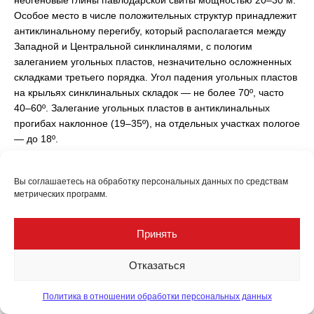
неогеновые глины павлодарской свиты мощностью 20–30 м.
Особое место в числе положительных структур принадлежит
антиклинальному перегибу, который располагается между
Западной и Центральной синклиналями, с пологим
залеганием угольных пластов, незначительно осложненных
складками третьего порядка. Угол падения угольных пластов
на крыльях синклинальных складок — не более 70º, часто
40–60º. Залегание угольных пластов в антиклинальных
прогибах наклонное (19–35º), на отдельных участках пологое
— до 18º.
По геологическому строению Куу-Чекинское месторождение
Вы соглашаетесь на обработку персональных данных по средствам
относится ко второй группе сложности.
метрических программ.
Схема добычи угля
Принять
В настоящее время горные работы на разрезе
сосредоточены на участке 3 (Центральная синклиналь) с
Отказаться
подключением участка 4 (3бис, Западная синклиналь). В
ближайшем будущем планируется переход на участок
Политика в отношении обработки персональных данных
Западный, где ранее уже проводились работы по добыче