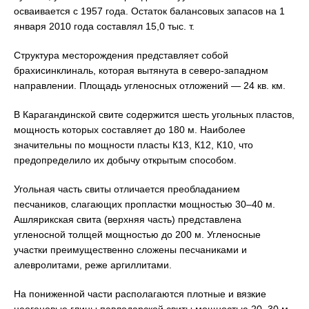
осваивается с 1957 года. Остаток балансовых запасов на 1
января 2010 года составлял 15,0 тыс. т.
Структура месторождения представляет собой
брахисинклиналь, которая вытянута в северо-западном
направлении. Площадь угленосных отложений — 24 кв. км.
В Карагандинской свите содержится шесть угольных пластов,
мощность которых составляет до 180 м. Наиболее
значительны по мощности пласты К13, К12, К10, что
предопределило их добычу открытым способом.
Угольная часть свиты отличается преобладанием
песчаников, слагающих пропластки мощностью 30–40 м.
Ашлярикская свита (верхняя часть) представлена
угленосной толщей мощностью до 200 м. Угленосные
участки преимущественно сложены песчаниками и
алевролитами, реже аргиллитами.
На пониженной части располагаются плотные и вязкие