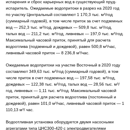
испарения и сброс карьерных вод в существующий пруд-
испаритель. Ожидаемые водопритоки в разрез на 2020 год
по участку Центральный составляют 1 170,3 тыс. м³/год
(суммарный годовой), в том числе приток за счет подземных
вод — 252,3 тыс. м³/год, дождевых — 509,8 тыс. м³/год,
талых вод — 211,2 тыс. м³/год, ливневых — 197,0 тыс. м³/год.
Максимальный часовой приток, принятый для расчета
водоотлива (подземный и дождевой), равен 500,8 м³/час,
ливневый часовой приток — 8 236,8 м³/час.
Ожидаемые водопритоки на участке Восточный в 2020 году
составляют 349,63 тыс. м³/год (суммарный годовой), в том
числе приток в счет подземных вод — 197,58 тыс. м³/год,
дождевых — 122,38 тыс. м³/год, талых вод — 28,56 тыс. м³/
год, ливневых — 1,11 тыс. м³/год. Максимальный часовой
приток, принятый для расчета водоотлива (постоянный и
дождевой), равен 101,0 м³/час, ливневый часовой приток — 1
110,13 м³/ час.
Водоотливная установка оборудуется двумя насосными
агрегатами типа ЦНС300-420 с электродвигателями