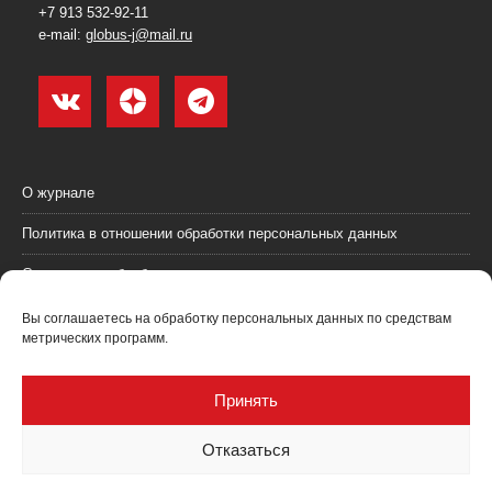
+7 913 532-92-11
e-mail:
globus-j@mail.ru
О журнале
Политика в отношении обработки персональных данных
Согласие на обработку персональных данных
Пользовательское соглашение (оферта)
Вы соглашаетесь на обработку персональных данных по средствам
метрических программ.
Согласие на получение рекламных материалов
Рекламодателям
Принять
Контакты
Отказаться