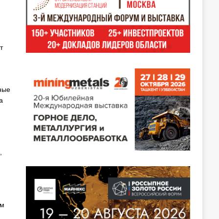
т
ные
а
,
ом