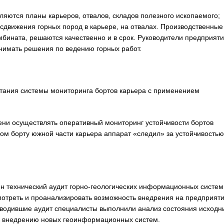
ляются планы карьеров, отвалов, складов полезного ископаемого;
сдвижения горных пород в карьере, на отвалах. Производственные
бината, решаются качественно и в срок. Руководители предприят
имать решения по ведению горных работ.
тания системы мониторинга бортов карьера с применением
ени осуществлять оперативный мониторинг устойчивости бортов
дном борту южной части карьера аппарат «следил» за устойчивостью
н технический аудит горно-геологических информационных систем
мотреть и проанализировать возможность внедрения на предприят
водившие аудит специалисты выполнили анализ состояния исходн
 к внедрению новых геоинформационных систем.