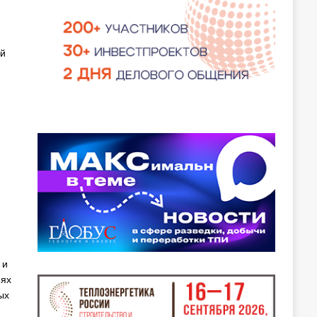
ий
 и
иях
ых