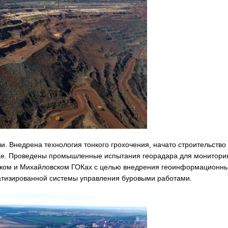
и. Внедрена технология тонкого грохочения, начато строительство
Ке. Проведены промышленные испытания георадара для монитори
нском и Михайловском ГОКах с целью внедрения геоинформационн
атизированной системы управления буровыми работами.