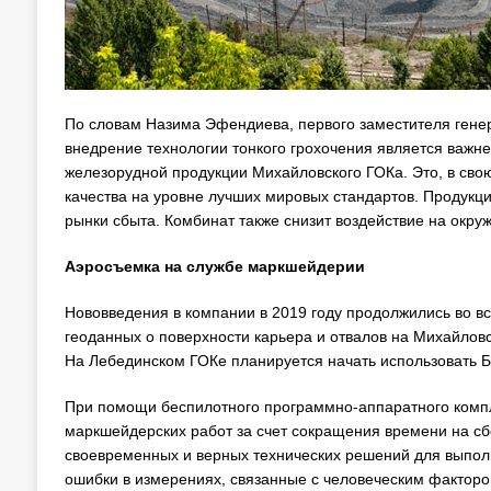
По словам Назима Эфендиева, первого заместителя гене
внедрение технологии тонкого грохочения является важ
железорудной продукции Михайловского ГОКа. Это, в сво
качества на уровне лучших мировых стандартов. Продукц
рынки сбыта. Комбинат также снизит воздействие на окр
Аэросъемка на службе маркшейдерии
Нововведения в компании в 2019 году продолжились во в
геоданных о поверхности карьера и отвалов на Михайлов
На Лебединском ГОКе планируется начать использовать Б
При помощи беспилотного программно-аппаратного компл
маркшейдерских работ за счет сокращения времени на с
своевременных и верных технических решений для выпол
ошибки в измерениях, связанные с человеческим факторо