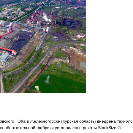
вского ГОКа в Железногорске (Курская область) внедрена техноло
ях обогатительной фабрики установлены грохоты StackSizer®.