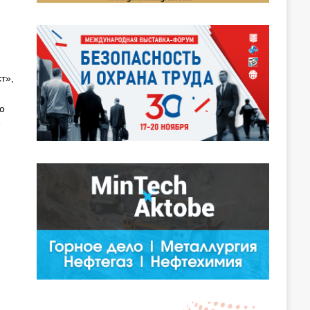
т»,
о
е
.