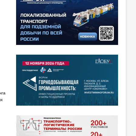
нга
ых