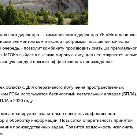
рального директора — коммерческого директора УК «Металлоинвес
нейшим элементом комплексной программы повышения качества
ю очередь, «позволит комбинату производить окатыши премиальног
ия МГОКа выйдет в высшую мировую лигу, для нее откроются новы
ужающую среду и повысит эффективность производства».
сех областях. Для оперативного получения пространственных
ском ГОКе используется беспилотный летательный аппарат (БПЛА)
ПЛА в 2020 году.
екса планируется значительно повысить эффективность
бор и обработку информации. Повысится оперативность принятия
нения производственных задач. Появится возможность исключить
м.