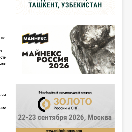
 на
а
сти
было
ычи
ние