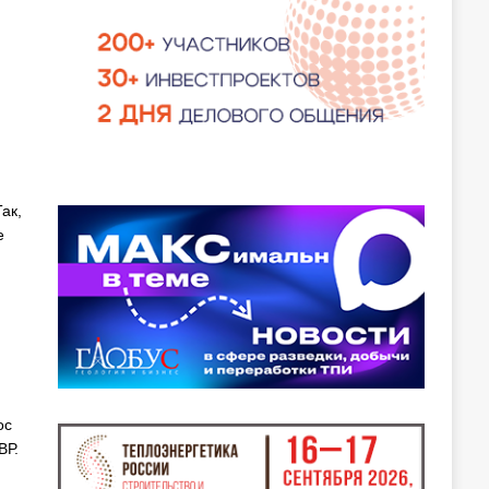
ак,
е
ос
ВР.