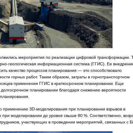
олжились мероприятия по реализации цифровой трансформации. Т
рно-геологическая информационная система (ГГИС). Ее внедрени
сить качество процессов планирования — это способствовало
сти горных работ. Таким образом, затраты в горнотранспортном
месяцев применения ГГИС в краткосрочном планировании. Еще
и долгосрочном планировании благодаря снижению вероятности
 планирования.
по применению 3D-моделирования при планировании взрывов в
х при моделировании до уровня свыше 80 %. Соответственно, возр
трудников, участвующих в проведении мероприятий, связанных с Б