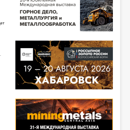
дет
.