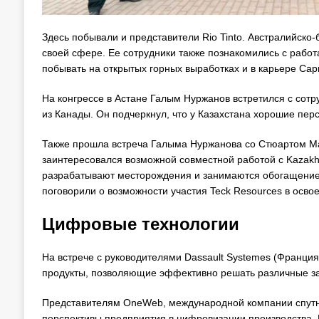
Здесь побывали и представители Rio Tinto. Австралийско
своей сфере. Ее сотрудники также познакомились с рабо
побывать на открытых горных выработках и в карьере Сар
На конгрессе в Астане Галым Нуржанов встретился с сот
из Канады. Он подчеркнул, что у Казахстана хорошие пер
Также прошла встреча Галыма Нуржанова со Стюартом Ма
заинтересовался возможной совместной работой с Kazakh
разрабатывают месторождения и занимаются обогащение
поговорили о возможности участия Teck Resources в осво
Цифровые технологии
На встрече с руководителями Dassault Systemes (Франц
продукты, позволяющие эффективно решать различные за
Представителям OneWeb, международной компании спутник
перспективы предприятия в цифровизации производства. 