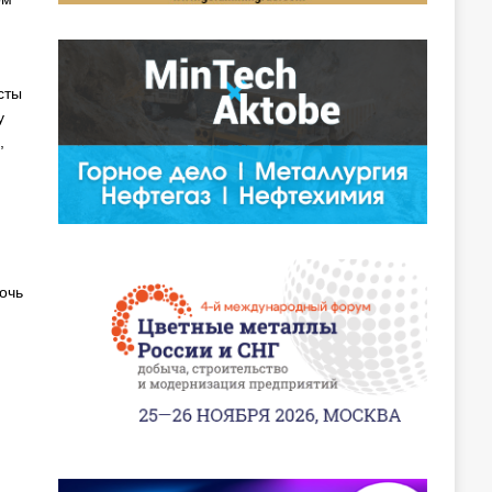
сты
у
,
очь