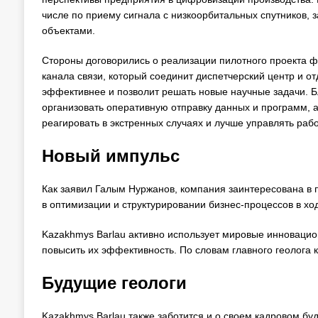
числе по приему сигнала с низкоорбитальных спутников, 
объектами.
Стороны договорились о реализации пилотного проекта фр
канала связи, который соединит диспетчерский центр и от
эффективнее и позволит решать новые научные задачи. Б
организовать оперативную отправку данных и программ, 
реагировать в экстренных случаях и лучше управлять рабо
Новый импульс
Как заявил Галым Нуржанов, компания заинтересована в 
в оптимизации и структурировании бизнес-процессов в хо
Kazakhmys Barlau активно использует мировые инновацио
повысить их эффективность. По словам главного геолога
Будущие геологи
Kazakhmys Barlau также заботится и о своем кадровом 