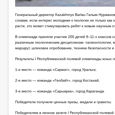
Генеральный директор Kazakhmys Barlau Галым Нуржанов 
словам, если интерес молодежи к геологии не только как 
расти, это может стимулировать ребят к новым научным о
В олимпиаде приняли участие 200 детей 9–11-х классов с
различным геологическим дисциплинам: палеонтологии, м
маршрут, шлиховое опробование, техника безопасности и 
Результаты I Республиканской полевой олимпиады юных ге
1-е место — команда «Сармат», город Уральск;
2-е место — команда «Геобайт», город Костанай;
3-е место — команда «Сарыарка», город Караганда.
Победители получили ценные призы, медали и грамоты.
Победителям в личном зачете I Республиканской полевой