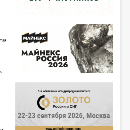
тия
же
ом