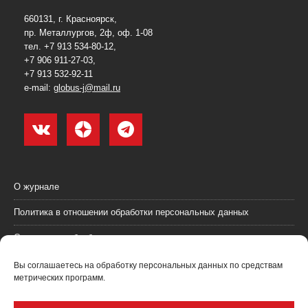
660131, г. Красноярск,
пр. Металлургов, 2ф, оф. 1-08
тел. +7 913 534-80-12,
+7 906 911-27-03,
+7 913 532-92-11
e-mail:
globus-j@mail.ru
О журнале
Политика в отношении обработки персональных данных
Согласие на обработку персональных данных
Пользовательское соглашение (оферта)
Вы соглашаетесь на обработку персональных данных по средствам
метрических программ.
Согласие на получение рекламных материалов