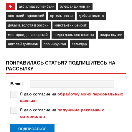
акб алмазэргиэнбанк
александр мовчан
анатолий тарнавский
артель новая
добыча золота
добыча золота в россии
константин бейрит
месторождение юрский
недра дальнего востока
недра якутии
николай долгунов
ооо нирунган
селигдар
ПОНРАВИЛАСЬ СТАТЬЯ? ПОДПИШИТЕСЬ НА
РАССЫЛКУ
E-mail
Я даю согласие на
обработку моих персональных
данных
Я даю согласие на
получение рекламных
материалов