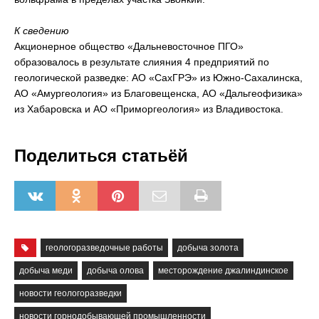
К сведению
Акционерное общество «Дальневосточное ПГО»
образовалось в результате слияния 4 предприятий по
геологической разведке: АО «СахГРЭ» из Южно-Сахалинска,
АО «Амургеология» из Благовещенска, АО «Дальгеофизика»
из Хабаровска и АО «Приморгеология» из Владивостока.
Поделиться статьёй
геологоразведочные работы
добыча золота
добыча меди
добыча олова
месторождение джалиндинское
новости геологоразведки
новости горнодобывающей промышленности