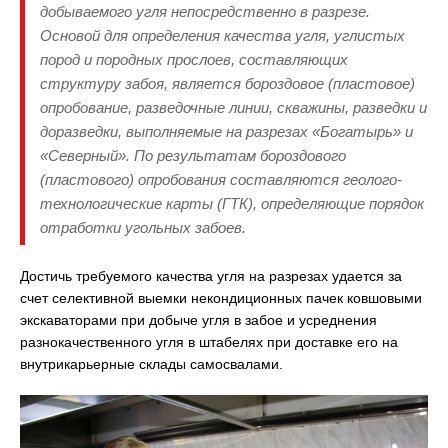
добываемого угля непосредственно в разрезе.
Основой для определения качества угля, углистых
пород и породных прослоев, составляющих
структуру забоя, является бороздовое (пластовое)
опробование, разведочные линии, скважины, разведки и
доразведки, выполняемые на разрезах «Богатырь» и
«Северный». По результатам бороздового
(пластового) опробования составляются геолого-
технологические карты (ГТК), определяющие порядок
отработки угольных забоев.
Достичь требуемого качества угля на разрезах удается за
счет селективной выемки некондиционных пачек ковшовыми
экскаваторами при добыче угля в забое и усреднения
разнокачественного угля в штабелях при доставке его на
внутрикарьерные склады самосвалами.