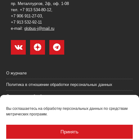
пр. Металлургов, 2ф, оф. 1-08
тел. +7 913 534-80-12,
+7 906 911-27-03,
+7 913 532-92-11
e-mail:
globus-j@mail.ru
О журнале
Политика в отношении обработки персональных данных
Согласие на обработку персональных данных
Пользовательское соглашение (оферта)
Вы соглашаетесь на обработку персональных данных по средствам
метрических программ.
Согласие на получение рекламных материалов
Рекламодателям
Принять