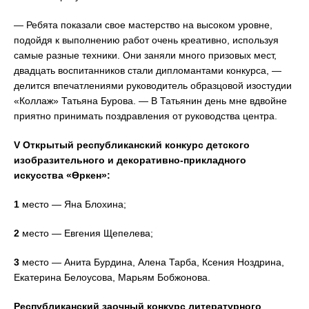
— Ребята показали свое мастерство на высоком уровне,
подойдя к выполнению работ очень креативно, используя
самые разные техники. Они заняли много призовых мест,
двадцать воспитанников стали дипломантами конкурса, —
делится впечатлениями руководитель образцовой изостудии
«Коллаж» Татьяна Бурова. — В Татьянин день мне вдвойне
приятно принимать поздравления от руководства центра.
V
Открытый республиканский конкурс детского
изобразительного и декоративно-прикладного
искусства «
Өркен»:
1
место — Яна Блохина;
2
место — Евгения Щепелева;
3
место — Анита Бурдина, Алена Тарба, Ксения Ноздрина,
Екатерина Белоусова, Марьям Бобжонова.
Р
еспубликанский заочный конкурс литературного