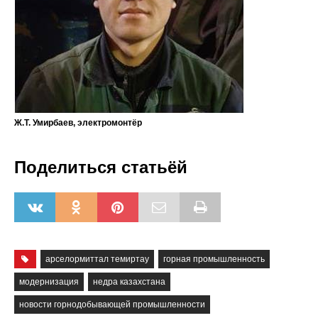
Ж.Т. Умирбаев, электромонтёр
Поделиться статьёй
арселормиттал темиртау
горная промышленность
модернизация
недра казахстана
новости горнодобывающей промышленности