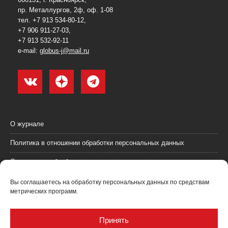
пр. Металлургов, 2ф, оф. 1-08
тел. +7 913 534-80-12,
+7 906 911-27-03,
+7 913 532-92-11
e-mail:
globus-j@mail.ru
О журнале
Политика в отношении обработки персональных данных
Согласие на обработку персональных данных
Пользовательское соглашение (оферта)
Вы соглашаетесь на обработку персональных данных по средствам
метрических программ.
Согласие на получение рекламных материалов
Рекламодателям
Принять