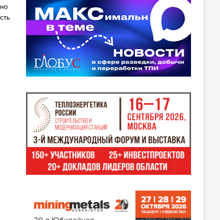
чно
сть