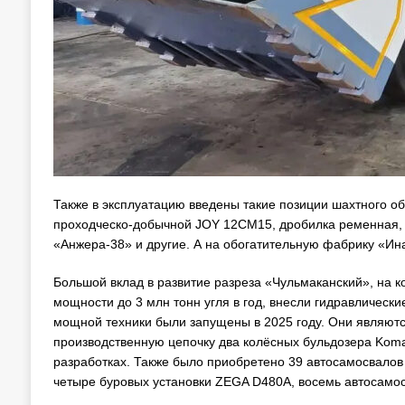
Также в эксплуатацию введены такие позиции шахтного о
проходческо-добычной JOY 12СМ15, дробилка ременная, 
«Анжера-38» и другие. А на обогатительную фабрику «Ин
Большой вклад в развитие разреза «Чульмаканский», на 
мощности до 3 млн тонн угля в год, внесли гидравлическ
мощной техники были запущены в 2025 году. Они являют
производственную цепочку два колёсных бульдозера Kom
разработках. Также было приобретено 39 автосамосвало
четыре буровых установки ZEGA D480A, восемь автосамос