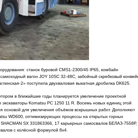
борудования: станок буровой CMS1-2300/45 IP65, комбайн
самоходный вагон JOY 10SC 32-48C, забойный скребковый конвей
аглинская-2» поступила двухваловая выкатная дробилка DK625.
котором в ближайшие годы планируется увеличение проектной
ие экскаваторы Komatsu PC 1250 11 R. Восемь новых единиц этой
ся основой для увеличения объёмов вскрышных работ. Дополняют
atsu WD600, оптимизирующих процессы на открытых горных
в SHACMAN SX 331863366, 17 карьерных самосвалов БЕЛАЗ-7558Р,
валов с колёсной формулой 8х4.