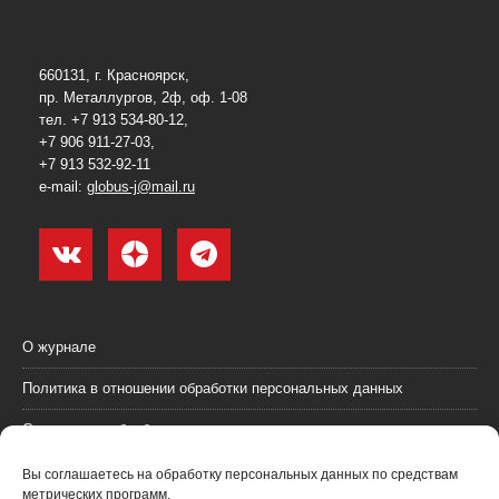
660131, г. Красноярск,
пр. Металлургов, 2ф, оф. 1-08
тел. +7 913 534-80-12,
+7 906 911-27-03,
+7 913 532-92-11
e-mail:
globus-j@mail.ru
О журнале
Политика в отношении обработки персональных данных
Согласие на обработку персональных данных
Пользовательское соглашение (оферта)
Вы соглашаетесь на обработку персональных данных по средствам
метрических программ.