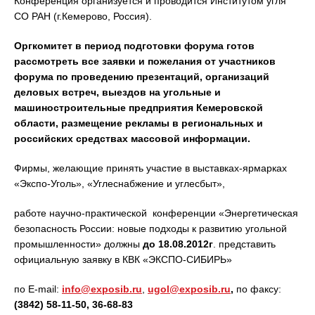
Конференция организуется и проводится Институтом угля
СО РАН (г.Кемерово, Россия).
Оргкомитет в период подготовки форума готов
рассмотреть все заявки и пожелания от участников
форума по проведению презентаций, организаций
деловых встреч, выездов на угольные и
машиностроительные предприятия Кемеровской
области, размещение рекламы в региональных и
российских средствах массовой информации.
Фирмы, желающие принять участие в выставках-ярмарках
«Экспо-Уголь», «Углеснабжение и углесбыт»,
работе научно-практической конференции «Энергетическая
безопасность России: новые подходы к развитию угольной
промышленности» должны
до 18.08.2012г
. представить
официальную заявку в КВК «ЭКСПО-СИБИРЬ»
по E-mail:
info@exposib.ru
,
ugol@exposib.ru
,
по факсу:
(3842) 58-11-50, 36-68-83