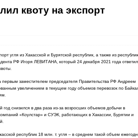
лил квоту на экспорт
рт угля из Хакасской и Бурятской республик, а также из республи
идента РФ Игоря ЛЕВИТАНА, который 24 декабря 2021 года ответил
квоты.
а первым заместителем председателя Правительства РФ Андреем
нным увеличением в текущем году объемов перевозок по Байка
ям.
 год снизился в два раза из-за возросших объемов добычи в
компаний «Коулстар» и СУЭК, работающих в Хакассии, Бурятии и
й.
асской республик 18 млн. т. угля – в среднем такой объем ежегодн