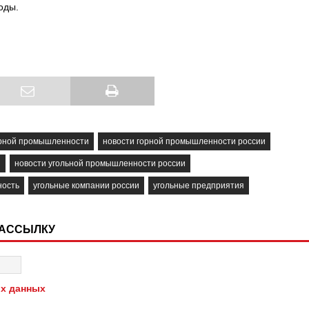
оды.
орной промышленности
новости горной промышленности россии
и
новости угольной промышленности россии
ность
угольные компании россии
угольные предприятия
РАССЫЛКУ
х данных