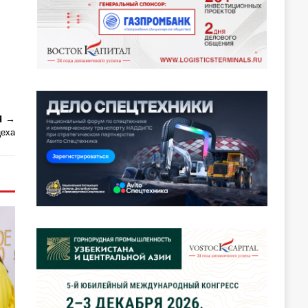
Я
цеха