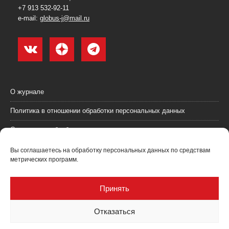
+7 913 532-92-11
e-mail:
globus-j@mail.ru
О журнале
Политика в отношении обработки персональных данных
Согласие на обработку персональных данных
Пользовательское соглашение (оферта)
Вы соглашаетесь на обработку персональных данных по средствам
метрических программ.
Согласие на получение рекламных материалов
Рекламодателям
Принять
Контакты
Отказаться