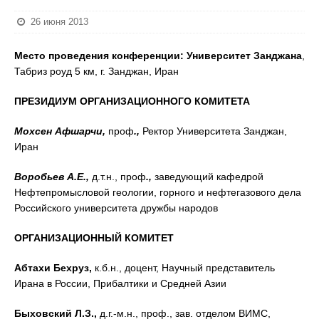
26 июня 2013
Место проведения конференции:
Университет Занджана
,
Табриз роуд 5 км, г. Занджан, Иран
ПРЕЗИДИУМ
ОРГАНИЗАЦИОННОГО
КОМИТЕТА
Мохсен Афшарчи,
проф
.,
Ректор Университета Занджан,
Иран
Воробьев А.Е.,
д.т.н., проф
.,
заведующий кафедрой
Нефтепромысловой геологии, горного и нефтегазового дела
Российского университета дружбы народов
ОРГАНИЗАЦИОННЫЙ КОМИТЕТ
Абтахи Бехруз,
к.б.н., доцент, Научный представитель
Ирана в России, Прибалтики и Средней Азии
Быховский Л.З.,
д.г.-м.н., проф., зав. отделом ВИМС,