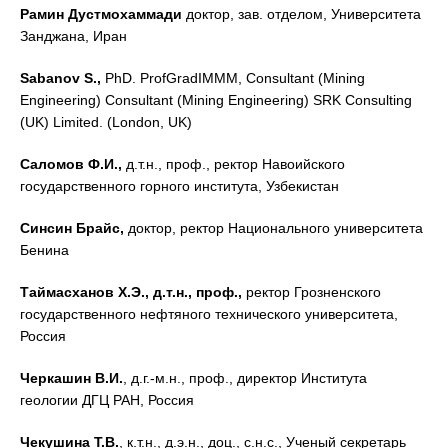
Рамин Дустмохаммади
доктор, зав. отделом, Университета
Занджана, Иран
Sabanov
S
.,
PhD. ProfGradIMMM, Consultant (Mining
Engineering) Consultant (Mining Engineering) SRK Consulting
(UK) Limited. (London, UK)
Саломов Ф.И.,
д.т.н., проф., ректор Навоийского
государственного горного института, Узбекистан
Синсин Брайс,
доктор,
ректор Национального университета
Бенина
Таймасханов Х.Э., д.т.н., проф.,
ректор Грозненского
государственного нефтяного технического университета,
Россия
Черкашин В.И.
, д.г.-м.н., проф., директор Института
геологии ДГЦ РАН, Россия
Чекушина Т.В.
, к.т.н., д.э.н., доц., с.н.с., Ученый секретарь