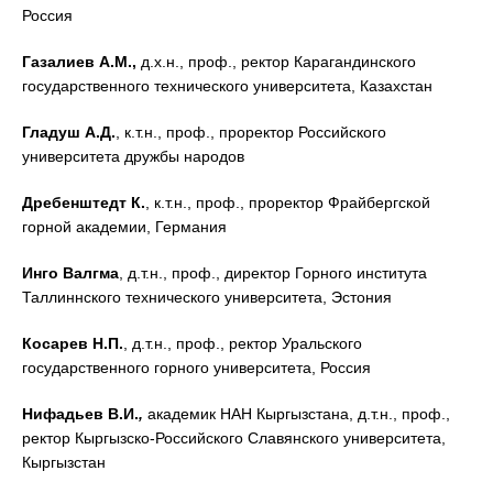
Россия
Газалиев А.М.,
д.х.н., проф., ректор Карагандинского
государственного технического университета, Казахстан
Гладуш А.Д.
, к.т.н., проф., проректор Российского
университета дружбы народов
Дребенштедт К.
, к.т.н., проф., проректор Фрайбергской
горной академии, Германия
Инго Валгма
, д.т.н., проф., директор Горного института
Таллиннского технического университета, Эстония
Косарев Н.П.
, д.т.н., проф., ректор Уральского
государственного горного университета, Россия
Нифадьев В.И.
,
академик НАН Кыргызстана, д.т.н., проф.,
ректор Кыргызско-Российского Славянского университета,
Кыргызстан