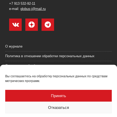
+7 913 532-92-11
e-mail:
globus-j@mail.ru
О журнале
Политика в отношении обработки персональных данных
Согласие на обработку персональных данных
Пользовательское соглашение (оферта)
Вы соглашаетесь на обработку персональных данных по средствам
метрических программ.
Согласие на получение рекламных материалов
Рекламодателям
Принять
Контакты
Отказаться