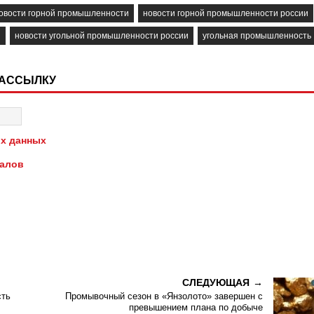
овости горной промышленности
новости горной промышленности россии
и
новости угольной промышленности россии
угольная промышленность
РАССЫЛКУ
х данных
иалов
СЛЕДУЮЩАЯ
сть
Промывочный сезон в «Янзолото» завершен с
превышением плана по добыче