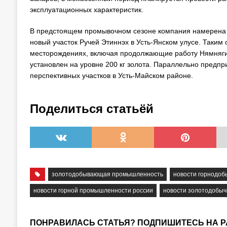
эксплуатационных характеристик.
В предстоящем промывочном сезоне компания намерена р
новый участок Ручей Этиннэх в Усть-Янском улусе. Таким
месторождениях, включая продолжающие работу Нямнягин
установлен на уровне 200 кг золота. Параллельно предпр
перспективных участков в Усть-Майском районе.
Поделиться статьёй
золотодобывающая промышленность
новости горнодо
новости горной промышленности россии
новости золотодобыч
ПОНРАВИЛАСЬ СТАТЬЯ? ПОДПИШИТЕСЬ НА 