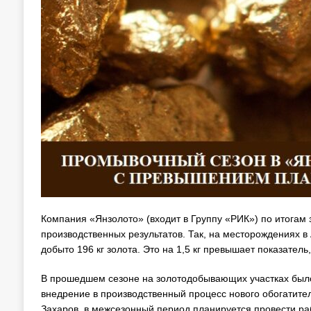
Компания «Янзолото» (входит в Группу «РИК») по итога
производственных результатов. Так, на месторождениях в
добыто 196 кг золота. Это на 1,5 кг превышает показател
В прошедшем сезоне на золотодобывающих участках было
внедрение в производственный процесс нового обогатите
Захаров, в межсезонный период планируется провести р