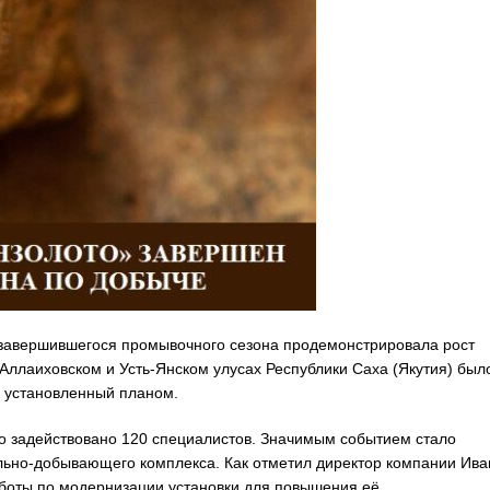
м завершившегося промывочного сезона продемонстрировала рост
 Аллаиховском и Усть-Янском улусах Республики Саха (Якутия) был
ь, установленный планом.
 задействовано 120 специалистов. Значимым событием стало
льно-добывающего комплекса. Как отметил директор компании Ива
аботы по модернизации установки для повышения её