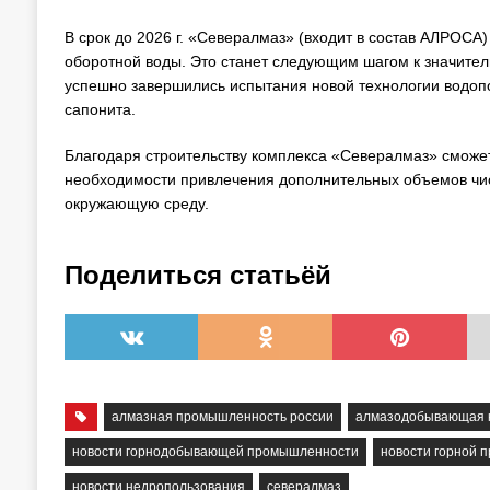
В срок до 2026 г. «Севералмаз» (входит в состав АЛРОСА
оборотной воды. Это станет следующим шагом к значител
успешно завершились испытания новой технологии водоп
сапонита.
Благодаря строительству комплекса «Севералмаз» сможет
необходимости привлечения дополнительных объемов чист
окружающую среду.
Поделиться статьёй
алмазная промышленность россии
алмазодобывающая 
новости горнодобывающей промышленности
новости горной 
новости недропользования
севералмаз