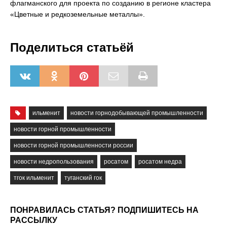
флагманского для проекта по созданию в регионе кластера
«Цветные и редкоземельные металлы».
Поделиться статьёй
ильменит
новости горнодобывающей промышленности
новости горной промышленности
новости горной промышленности россии
новости недропользования
росатом
росатом недра
тгок ильменит
туганский гок
ПОНРАВИЛАСЬ СТАТЬЯ? ПОДПИШИТЕСЬ НА
РАССЫЛКУ