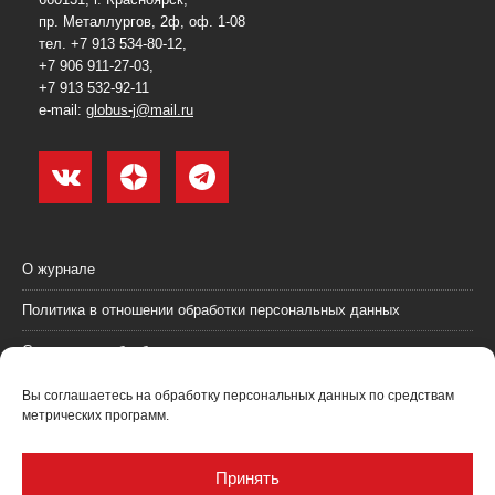
пр. Металлургов, 2ф, оф. 1-08
тел. +7 913 534-80-12,
+7 906 911-27-03,
+7 913 532-92-11
e-mail:
globus-j@mail.ru
О журнале
Политика в отношении обработки персональных данных
Согласие на обработку персональных данных
Пользовательское соглашение (оферта)
Вы соглашаетесь на обработку персональных данных по средствам
метрических программ.
Согласие на получение рекламных материалов
Рекламодателям
Принять