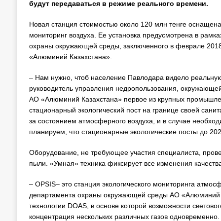
будут передаваться в режиме реального времени.
Новая станция стоимостью около 120 млн тенге оснащен
мониторинг воздуха. Ее установка предусмотрена в рам
охраны окружающей среды, заключенного в феврале 2018
«Алюминий Казахстана».
– Нам нужно, чтоб население Павлодара видело реальную 
руководитель управления недропользования, окружающей
АО «Алюминий Казахстана» первое из крупных промышлен
стационарный экологический пост на границе своей санит
за состоянием атмосферного воздуха, и в случае необхо
планируем, что стационарные экологические посты до 20
Оборудование, не требующее участия специалиста, прове
пыли. «Умная» техника фиксирует все изменения качеств
– OPSIS– это станция экологического мониторинга атмосф
департамента охраны окружающей среды АО «Алюминий К
технологии DOAS, в основе которой возможности световог
концентрация нескольких различных газов одновременно.