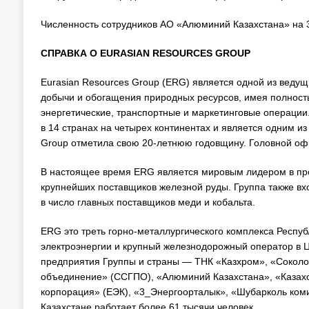
Численность сотрудников АО «Алюминий Казахстана» на 3
СПРАВКА О EURASIAN RESOURCES GROUP
Eurasian Resources Group (ERG) является одной из вед
добычи и обогащения природных ресурсов, имея полнос
энергетические, транспортные и маркетинговые операции
в 14 странах на четырех континентах и является одним из
Group отметила свою 20-летнюю годовщину. Головной о
В настоящее время ERG является мировым лидером в пр
крупнейших поставщиков железной руды. Группа также вх
в число главных поставщиков меди и кобальта.
ERG это треть горно-металлургического комплекса Респуб
электроэнергии и крупный железнодорожный оператор в 
предприятия Группы и страны — ТНК «Казхром», «Соколо
объединение» (ССГПО), «Алюминий Казахстана», «Казахст
корпорация» (ЕЭК), «3_Энергоорталык», «Шубарколь ком
Казахстане работает более 61 тысячи человек.