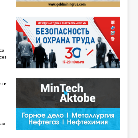
са
ces
я и
кая