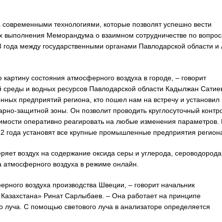
а современными технологиями, которые позволят успешно вести
ках выполнения Меморандума о взаимном сотрудничестве по вопро
 года между государственными органами Павлодарской области и
картину состояния атмосферного воздуха в городе, – говорит
 среды и водных ресурсов Павлодарской области Кадылжан Сатиев
ных предприятий региона, кто пошел нам на встречу и установил
арно-защитной зоны. Он позволит проводить круглосуточный контр
димости оперативно реагировать на любые изменения параметров.
22 года установят все крупные промышленные предприятия регион
ряет воздух на содержание оксида серы и углерода, сероводорода
а атмосферного воздуха в режиме онлайн.
ерного воздуха производства Швеции, – говорит начальник
азахстана» Ринат Сарлыбаев. – Она работает на принципе
о луча. С помощью светового луча в анализаторе определяется