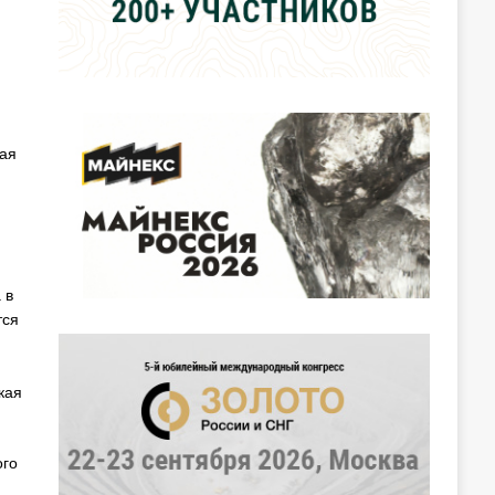
ая
 в
тся
кая
ого