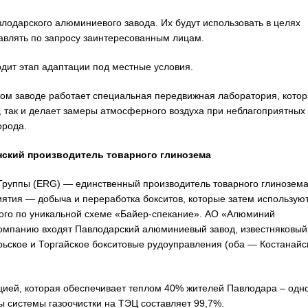
лодарского алюминиевого завода. Их будут использовать в целях
равлять по запросу заинтересованным лицам.
дит этап адаптации под местные условия.
ом заводе работает специальная передвижная лаборатория, котор
, так и делает замеры атмосферного воздуха при неблагоприятных
орода.
нский производитель товарного глинозема
Группы (ERG) — единственный производитель товарного глинозема
ятия — добыча и переработка бокситов, которые затем использую
мого по уникальной схеме «Байер-спекание». АО «Алюминий
 компанию входят Павлодарский алюминиевый завод, известняковый
рьское и Торгайское бокситовые рудоуправления (оба — Костанайс
цией, которая обеспечивает теплом 40% жителей Павлодара – одн
ы системы газоочистки на ТЭЦ составляет 99,7%.