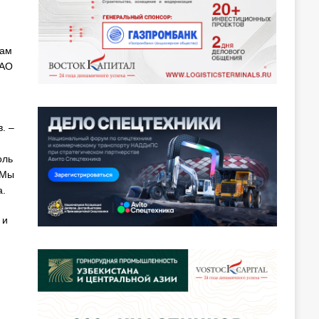
сам
 АО
. –
оль
 Мы
а.
 и