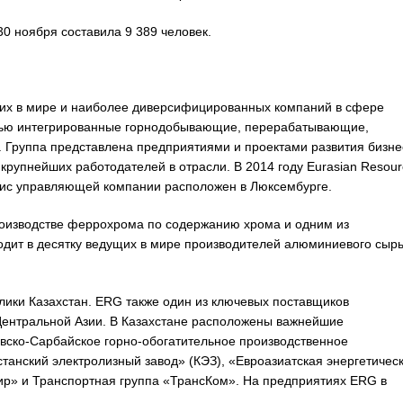
0 ноября составила 9 389 человек.
ущих в мире и наиболее диверсифицированных компаний в сфере
тью интегрированные горнодобывающие, перерабатывающие,
. Группа представлена предприятиями и проектами развития бизне
 крупнейших работодателей в отрасли. В 2014 году Eurasian Resour
фис управляющей компании расположен в Люксембурге.
оизводстве феррохрома по содержанию хрома и одним из
одит в десятку ведущих в мире производителей алюминиевого сырь
лики Казахстан. ERG также один из ключевых поставщиков
Центральной Азии. В Казахстане расположены важнейшие
вско-Сарбайское горно-обогатительное производственное
анский электролизный завод» (КЭЗ), «Евроазиатская энергетичес
ир» и Транспортная группа «ТрансКом». На предприятиях ERG в