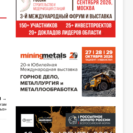
Я
огам
рыз»