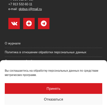
+7 913 532-92-11
e-mail:
globus-j@mail.ru
О журнале
Политика в отношении обработки персональных данных
Согласие на обработку персональных данных
Пользовательское соглашение (оферта)
Вы соглашаетесь на обработку персональных данных по средствам
метрических программ.
Согласие на получение рекламных материалов
Рекламодателям
Принять
Контакты
Отказаться