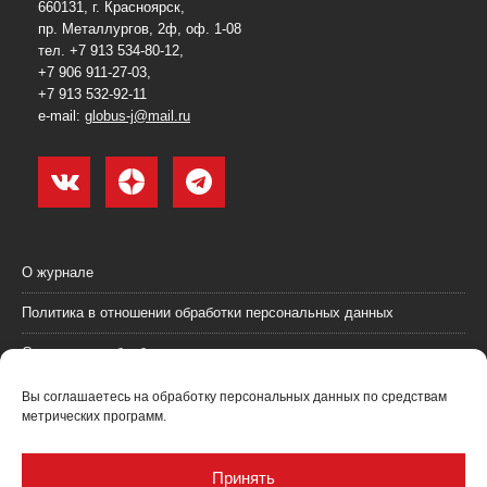
660131, г. Красноярск,
пр. Металлургов, 2ф, оф. 1-08
тел. +7 913 534-80-12,
+7 906 911-27-03,
+7 913 532-92-11
e-mail:
globus-j@mail.ru
О журнале
Политика в отношении обработки персональных данных
Согласие на обработку персональных данных
Пользовательское соглашение (оферта)
Вы соглашаетесь на обработку персональных данных по средствам
метрических программ.
Согласие на получение рекламных материалов
Рекламодателям
Принять