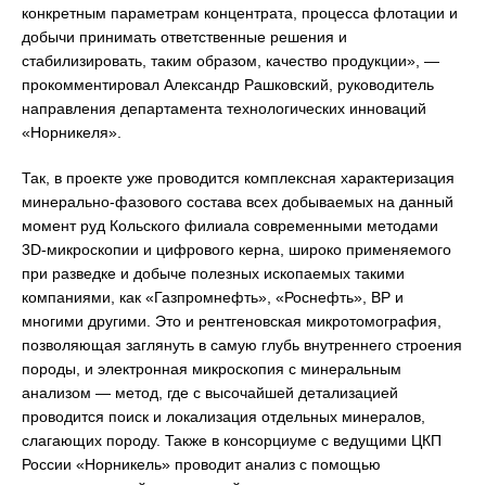
конкретным параметрам концентрата, процесса флотации и
добычи принимать ответственные решения и
стабилизировать, таким образом, качество продукции», —
прокомментировал Александр Рашковский, руководитель
направления департамента технологических инноваций
«Норникеля».
Так, в проекте уже проводится комплексная характеризация
минерально-фазового состава всех добываемых на данный
момент руд Кольского филиала современными методами
3D-микроскопии и цифрового керна, широко применяемого
при разведке и добыче полезных ископаемых такими
компаниями, как «Газпромнефть», «Роснефть», BP и
многими другими. Это и рентгеновская микротомография,
позволяющая заглянуть в самую глубь внутреннего строения
породы, и электронная микроскопия с минеральным
анализом — метод, где с высочайшей детализацией
проводится поиск и локализация отдельных минералов,
слагающих породу. Также в консорциуме с ведущими ЦКП
России «Норникель» проводит анализ с помощью