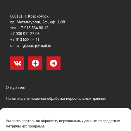
660131, г. Красноярск,
пр. Металлургов, 2ф, оф. 1-08
тел. +7 913 534-80-12,
+7 906 911-27-03,
+7 913 532-92-11
e-mail:
globus-j@mail.ru
О журнале
Политика в отношении обработки персональных данных
Согласие на обработку персональных данных
Пользовательское соглашение (оферта)
Вы соглашаетесь на обработку персональных данных по средствам
метрических программ.
Согласие на получение рекламных материалов