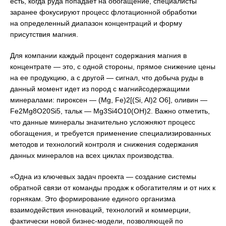
есть, когда руда попадает на обогащение, специалисты
заранее фокусируют процесс флотационной обработки
на определенный диапазон концентраций и форму
присутствия магния.
Для компании каждый процент содержания магния в
концентрате — это, с одной стороны, прямое снижение цены
на ее продукцию, а с другой — сигнал, что добыча руды в
данный момент идет из пород с магнийсодержащими
минералами: пироксен — (Mg, Fe)2[(Si, Al)2 O6], оливин —
Fe2Mg8O20Si5, тальк — Mg3Si4O10(OH)2. Важно отметить,
что данные минералы значительно усложняют процесс
обогащения, и требуется применение специализированных
методов и технологий контроля и снижения содержания
данных минералов на всех циклах производства.
«Одна из ключевых задач проекта — создание системы
обратной связи от команды продаж к обогатителям и от них к
горнякам. Это формирование единого организма
взаимодействия инноваций, технологий и коммерции,
фактически новой бизнес-модели, позволяющей по