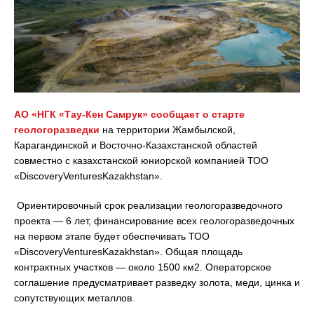
АО «НГК «Тау-Кен Самрук» сообщает о старте
геологоразведки
на территории Жамбылской,
Карагандинской и Восточно-Казахстанской областей
совместно с казахстанской юниорской компанией ТОО
«DiscoveryVenturesKazakhstan».
Ориентировочный срок реализации геологоразведочного
проекта — 6 лет, финансирование всех геологоразведочных
на первом этапе будет обеспечивать ТОО
«DiscoveryVenturesKazakhstan». Общая площадь
контрактных участков — около 1500 км2. Операторское
соглашение предусматривает разведку золота, меди, цинка и
сопутствующих металлов.