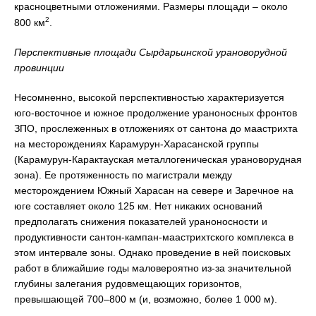
красноцветными отложениями. Размеры площади – около
2
800 км
.
Перспективные площади Сырдарьинской урановорудной
провинции
Несомненно, высокой перспективностью характеризуется
юго-восточное и южное продолжение ураноносных фронтов
ЗПО, прослеженных в отложениях от сантона до маастрихта
на месторождениях Карамурун-Харасанской группы
(Карамурун-Карактауская металлогеническая урановорудная
зона). Ее протяженность по магистрали между
месторождением Южный Харасан на севере и Заречное на
юге составляет около 125 км. Нет никаких оснований
предполагать снижения показателей ураноносности и
продуктивности сантон-кампан-маастрихтского комплекса в
этом интервале зоны. Однако проведение в ней поисковых
работ в ближайшие годы маловероятно из-за значительной
глубины залегания рудовмещающих горизонтов,
превышающей 700–800 м (и, возможно, более 1 000 м).