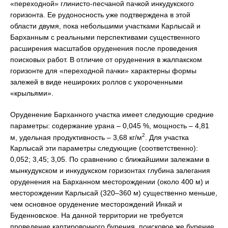
«переходной» глинисто-песчаной пачкой инкудукского
горизонта. Ее рудоносность уже подтверждена в этой
области двумя, пока небольшими участками Карлысай и
Барханным с реальными перспективами существенного
расширения масштабов оруденения после проведения
поисковых работ. В отличие от оруденения в жалпакском
горизонте для «переходной пачки» характерны формы
залежей в виде нешироких роллов с укороченными
«крыльями».
Оруденение Барханного участка имеет следующие средние
параметры: содержание урана – 0,045 %, мощность – 4,81
2
м, удельная продуктивность – 3,68 кг/м
. Для участка
Карлысай эти параметры следующие (соответственно):
0,052; 3,45; 3,05. По сравнению с ближайшими залежами в
мынкудукском и инкудукском горизонтах глубина залегания
оруденения на Барханном месторождении (около 400 м) и
месторождении Карлысай (320–360 м) существенно меньше,
чем основное оруденение месторождений Инкай и
Буденновское. На данной территории не требуется
проведение картировочного бурения, поисковое же бурение