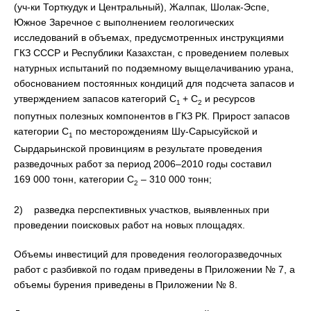
(уч-ки Торткудук и Центральный), Жалпак, Шолак-Эспе,
Южное Заречное с выполнением геологических
исследований в объемах, предусмотренных инструкциями
ГКЗ СССР и Республики Казахстан, с проведением полевых
натурных испытаний по подземному выщелачиванию урана,
обоснованием постоянных кондиций для подсчета запасов и
утверждением запасов категорий С
+ С
и ресурсов
1
2
попутных полезных компонентов в ГКЗ РК. Прирост запасов
категории С
по месторождениям Шу-Сарысуйской и
1
Сырдарьинской провинциям в результате проведения
разведочных работ за период 2006–2010 годы составил
169 000 тонн, категории С
– 310 000 тонн;
2
2) разведка перспективных участков, выявленных при
проведении поисковых работ на новых площадях.
Объемы инвестиций для проведения геологоразведочных
работ с разбивкой по годам приведены в Приложении № 7, а
объемы бурения приведены в Приложении № 8.