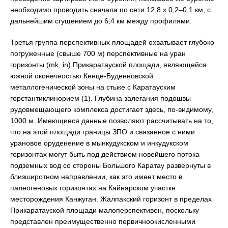
необходимо проводить сначала по сети 12,8 х 0,2–0,1 км, с
дальнейшим сгущением до 6,4 км между профилями.
Третья группа перспективных площадей охватывает глубоко
погруженные (свыше 700 м) перспективные на уран
горизонты (mk, in) Прикаратауской площади, являющейся
южной оконечностью Кенце-Буденновской
металлогенической зоны на стыке с Каратауским
горстантиклинорием (1). Глубина залегания подошвы
рудовмещающего комплекса достигает здесь, по-видимому,
1000 м. Имеющиеся данные позволяют рассчитывать на то,
что на этой площади границы ЗПО и связанное с ними
урановое оруденение в мынкудукском и инкудукском
горизонтах могут быть под действием новейшего потока
подземных вод со стороны Большого Каратау развернуты в
близширотном направлении, как это имеет место в
палеогеновых горизонтах на Кайнарском участке
месторождения Канжуган. Жалпакский горизонт в пределах
Прикаратауской площади малоперспективен, поскольку
представлен преимущественно первичноокисленными