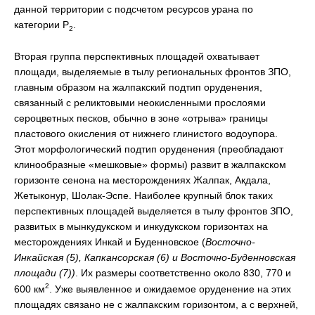
данной территории с подсчетом ресурсов урана по
категории Р
.
2
Вторая группа перспективных площадей охватывает
площади, выделяемые в тылу региональных фронтов ЗПО,
главным образом на жалпакский подтип оруденения,
связанный с реликтовыми неокисленными прослоями
сероцветных песков, обычно в зоне «отрыва» границы
пластового окисления от нижнего глинистого водоупора.
Этот морфологический подтип оруденения (преобладают
клинообразные «мешковые» формы) развит в жалпакском
горизонте сенона на месторождениях Жалпак, Акдала,
Жетыконур, Шолак-Эспе. Наиболее крупный блок таких
перспективных площадей выделяется в тылу фронтов ЗПО,
развитых в мынкудукском и инкудукском горизонтах на
месторождениях Инкай и Буденновское (
Восточно-
Инкайская (5), Капкансорская (6) и Восточно-Буденновская
площади (7))
. Их размеры соответственно около 830, 770 и
2
600 км
. Уже выявленное и ожидаемое оруденение на этих
площадях связано не с жалпакским горизонтом, а с верхней,