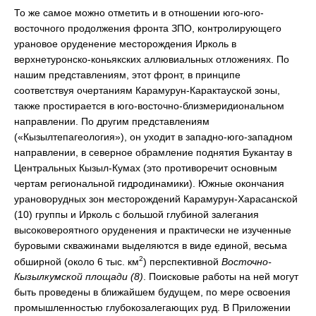
То же самое можно отметить и в отношении юго-юго-
восточного продолжения фронта ЗПО, контролирующего
урановое оруденение месторождения Ирколь в
верхнетуронско-коньякских аллювиальных отложениях. По
нашим представлениям, этот фронт, в принципе
соответствуя очертаниям Карамурун-Карактауской зоны,
также простирается в юго-восточно-близмеридиональном
направлении. По другим представлениям
(«Кызылтепагеология»), он уходит в западно-юго-западном
направлении, в северное обрамление поднятия Букантау в
Центральных Кызыл-Кумах (это противоречит основным
чертам региональной гидродинамики). Южные окончания
урановорудных зон месторождений Карамурун-Харасанской
(10) группы и Ирколь с большой глубиной залегания
высоковероятного оруденения и практически не изученные
буровыми скважинами выделяются в виде единой, весьма
2
обширной (около 6 тыс. км
) перспективной
Восточно-
Кызылкумской площади (8)
. Поисковые работы на ней могут
быть проведены в ближайшем будущем, по мере освоения
промышленностью глубокозалегающих руд. В Приложении