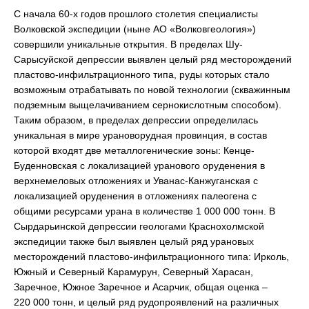
С начала 60-х годов прошлого столетия специалисты
Волковской экспедиции (ныне АО «Волковгеология»)
совершили уникальные открытия. В пределах Шу-
Сарысуйской депрессии выявлен целый ряд месторождений
пластово-инфильтрационного типа, руды которых стало
возможным отрабатывать по новой технологии (скважинным
подземным выщелачиванием сернокислотным способом).
Таким образом, в пределах депрессии определилась
уникальная в мире урановорудная провинция, в состав
которой входят две металлогенические зоны: Кенце-
Буденновская с локализацией уранового оруденения в
верхнемеловых отложениях и Уванас-Канжуганская с
локализацией оруденения в отложениях палеогена с
общими ресурсами урана в количестве 1 000 000 тонн. В
Сырдарьинской депрессии геологами Краснохолмской
экспедиции также был выявлен целый ряд урановых
месторождений пластово-инфильтрационного типа: Ирколь,
Южный и Северный Карамурун, Северный Харасан,
Заречное, Южное Заречное и Асарчик, общая оценка –
220 000 тонн, и целый ряд рудопроявлений на различных