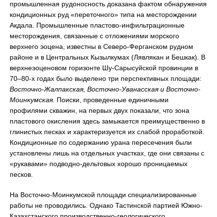
промышленная рудоносность доказана фактом обнаружения
кондиционных руд «переточного» типа на месторождении
Акдала. Промышленные пластово-инфильтрационные
месторождения, связанные с отложениями морского
верхнего эоцена, известны в Северо-Ферганском рудном
районе и в Центральных Кызылкумах (Лявлякан и Бешкак). В
верхнеэоценовом горизонте Шу-Сарысуйской провинции в
70–80-х годах было выделено три перспективных площади:
Восточно-Жалпакская, Восточно-Уванасская и Восточно-
Моинкумская.
Поиски, проведенные единичными
профилями скважин, на первых двух показали, что зона
пластового окисления здесь замыкается преимущественно в
глинистых песках и характеризуется их слабой проработкой.
Кондиционные по содержанию урана пересечения были
установлены лишь на отдельных участках, где они связаны с
«рукавами» подводно-дельтовых хорошо проницаемых
песков.
На Восточно-Моинкумской площади специализированные
работы не проводились. Однако Тастинской партией Южно-
Казахстанского производственно-геологического