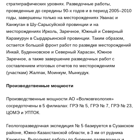
стратиграфических уровнях. Разведочные работы,
проведенные до середины 90-х годов и в период 2005–2010
годы, завершены только на месторождениях Уванас и
Канжуган в Шу-Сарысуйской провинции и на
месторождениях Ирколь, Заречное, Южный и Северный
Карамурун в Сырдарьинской провинции. Таким образом,
остается большой фронт работ по разведке месторождений
Инкай, Буденновское и Северный Харасан, Южное
Заречное, а также завершение разведочных работ с
составлением итоговых отчетов по месторождениям
(участкам) Жалпак, Моинкум, Мынкудук.
Производственные мощности
Производственные мощности АО «Волковгеология»
сосредоточены в 5 филиалах: ГРЭ № 5, ГРЭ № 7, ГРЭ № 23,
ЦОМЭ и УПТОК.
Геологоразведочная экспедиция № 5 базируется в Сузакском
районе, Южно-Казахстанской области, в 3 км от рудника
Канжуган. Выполняет работы по бурению разведочных и