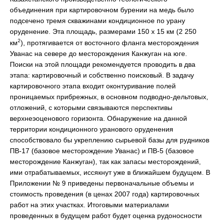
объединения при картировочном бурении на медь было
подсечено тремя скважинами кондиционное по урану
оруденение. Эта площадь, размерами 150 х 15 км (2 250
2
км
), протягивается от восточного фланга месторождения
Уванас на севере до месторождения Канжуган на юге.
Поиски на этой площади рекомендуется проводить в два
этапа: картировочный и собственно поисковый. В задачу
картировочного этапа входит оконтуривание полей
проницаемых прибрежных, в основном подводно-дельтовых,
отложений, с которыми связываются перспективы
верхнеэоценового горизонта. Обнаружение на данной
территории кондиционного уранового оруденения
способствовало бы укреплению сырьевой базы для рудников
ПВ-17 (базовое месторождение Уванас) и ПВ-5 (базовое
месторождение Канжуган), так как запасы месторождений,
ими отрабатываемых, иссякнут уже в ближайшем будущем. В
Приложении № 9 приведены первоначальные объемы и
стоимость проведения (в ценах 2007 года) картировочных
работ на этих участках. Итоговыми материалами
проведенных в будущем работ будет оценка рудоносности