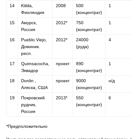
14
Kittila,
2008
500
1
Финляндия
(концентрат)
15
Амурск,
2012*
750
1
Россия
(концентрат)
16
Pueblo Viejo,
2012*
24000
4
Доминик.
(руда)
респ.
17
Quimsacocha,
проект
890
1
Эквадор
(концентрат)
18
Donlin ,
проект
9000
н/д
Аляска, США
(концентрат)
19
Покровский
2013*
550
6
рудник,
(концентрат)
Россия
*Предположительно