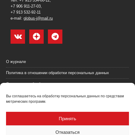
тел. +7 913 534-80-12,
+7 906 911-27-03,
+7 913 532-92-11
e-mail:
globus-j@mail.ru
О журнале
Политика в отношении обработки персональных данных
Согласие на обработку персональных данных
Пользовательское соглашение (оферта)
Вы соглашаетесь на обработку персональных данных по средствам
метрических программ.
Согласие на получение рекламных материалов
Рекламодателям
Принять
Контакты
Отказаться