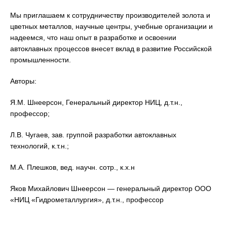
Мы приглашаем к сотрудничеству производителей золота и
цветных металлов, научные центры, учебные организации и
надеемся, что наш опыт в разработке и освоении
автоклавных процессов внесет вклад в развитие Российской
промышленности.
Авторы:
Я.М. Шнеерсон, Генеральный директор НИЦ, д.т.н.,
профессор;
Л.В. Чугаев, зав. группой разработки автоклавных
технологий, к.т.н.;
М.А. Плешков, вед. научн. сотр., к.х.н
Яков Михайлович Шнеерсон — генеральный директор ООО
«НИЦ «Гидрометаллургия», д.т.н., профессор