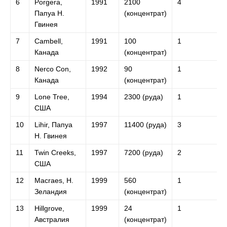
6
Porgera,
1991
2100
4
Папуа Н.
(концентрат)
Гвинея
7
Cambell,
1991
100
1
Канада
(концентрат)
8
Nerco Con,
1992
90
1
Канада
(концентрат)
9
Lone Tree,
1994
2300 (руда)
1
США
10
Lihir, Папуа
1997
11400 (руда)
3
Н. Гвинея
11
Twin Creeks,
1997
7200 (руда)
2
США
12
Macraes, Н.
1999
560
1
Зеландия
(концентрат)
13
Hillgrove,
1999
24
1
Австралия
(концентрат)