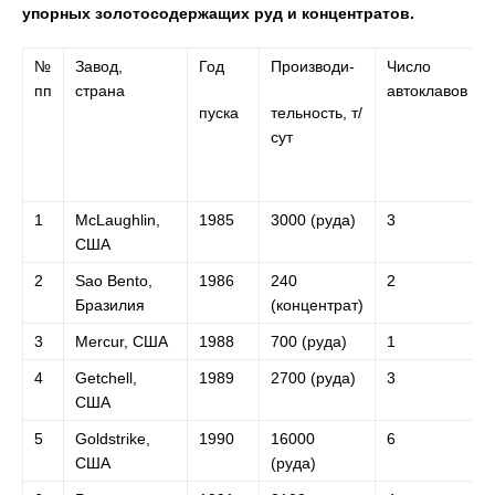
упорных золотосодержащих руд и концентратов.
№
Завод,
Год
Производи-
Число
пп
страна
автоклавов
пуска
тельность, т/
сут
1
McLaughlin,
1985
3000 (руда)
3
США
2
Sao Bento,
1986
240
2
Бразилия
(концентрат)
3
Mercur, США
1988
700 (руда)
1
4
Getchell,
1989
2700 (руда)
3
США
5
Goldstrike,
1990
16000
6
США
(руда)