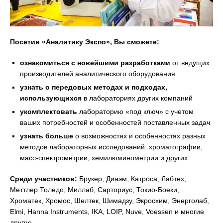
Посетив «Аналитику Экспо», Вы сможете:
ознакомиться с новейшими разработками
от ведущих
производителей аналитического оборудования
узнать о передовых методах и подходах,
использующихся
в лабораториях других компаний
укомплектовать
лабораторию «под ключ» с учетом
ваших потребностей и особенностей поставленных задач
узнать больше
о возможностях и особенностях разных
методов лабораторных исследований: хроматографии,
масс-спектрометрии, хемилюминометрии и других
Среди участников:
Брукер, Диаэм, Катроса, Лабтех,
Меттлер Толедо, Миллаб, Сарториус, Токио-Боеки,
Хроматек, Хромос, Шелтек, Шимадзу, Экросхим, Энерголаб,
Elmi, Hanna Instruments, IKA, LOIP, Nuve, Voessen и многие
другие.