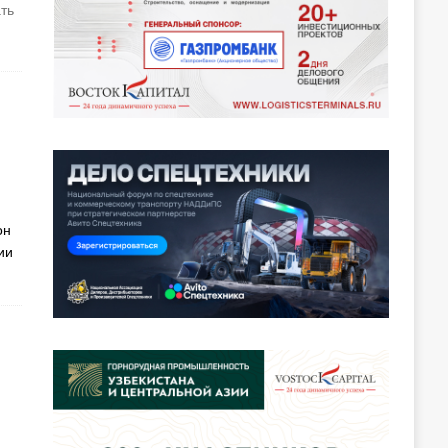
ать
он
ии