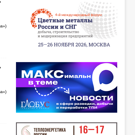
»
а»)
»
а»)