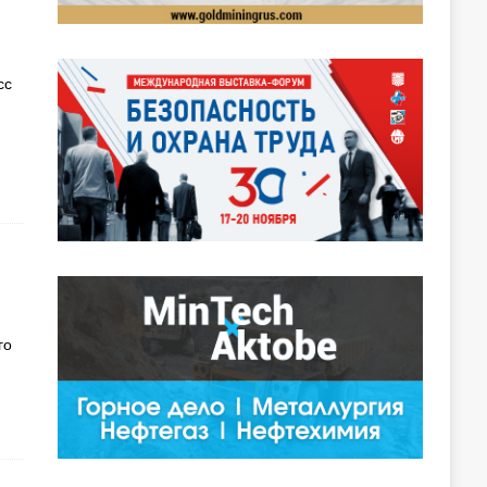
сс
го