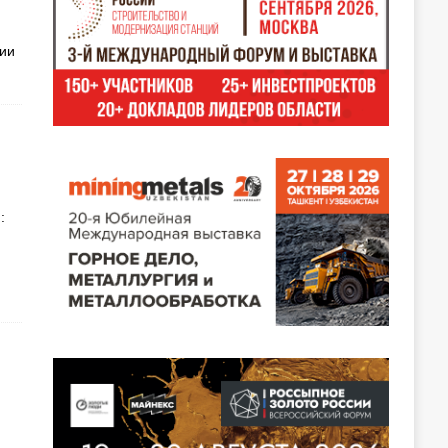
мии
: