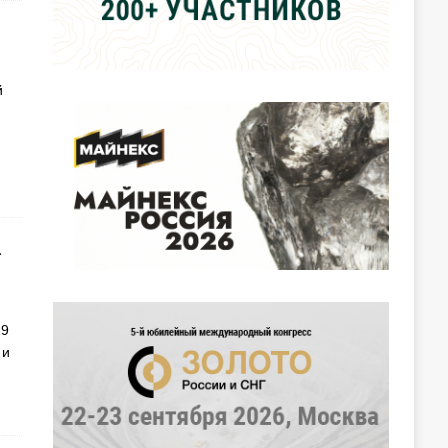
й
а
19
 и