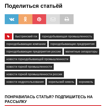
Поделиться статьёй
быстринский гок
горнодобывающая промышленность
горнодобывающие компании
горнодобывающие предприятия
горнодобывающие предприятия россии
магнитные сепараторы
новости горнодобывающей промышленности
новости горной промышленности
новости горной промышленности россии
новости недропользования
норильский никель
норникель
ПОНРАВИЛАСЬ СТАТЬЯ? ПОДПИШИТЕСЬ НА
РАССЫЛКУ