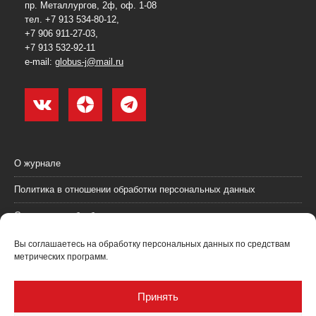
пр. Металлургов, 2ф, оф. 1-08
тел. +7 913 534-80-12,
+7 906 911-27-03,
+7 913 532-92-11
e-mail:
globus-j@mail.ru
О журнале
Политика в отношении обработки персональных данных
Согласие на обработку персональных данных
Пользовательское соглашение (оферта)
Вы соглашаетесь на обработку персональных данных по средствам
метрических программ.
Согласие на получение рекламных материалов
Рекламодателям
Принять