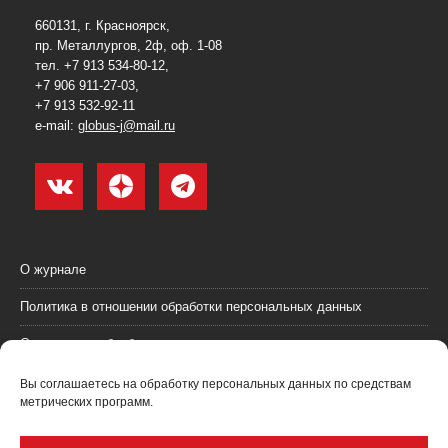
660131, г. Красноярск,
пр. Металлургов, 2ф, оф. 1-08
тел. +7 913 534-80-12,
+7 906 911-27-03,
+7 913 532-92-11
e-mail:
globus-j@mail.ru
О журнале
Политика в отношении обработки персональных данных
Согласие на обработку персональных данных
Пользовательское соглашение (оферта)
Вы соглашаетесь на обработку персональных данных по средствам
метрических программ.
Согласие на получение рекламных материалов