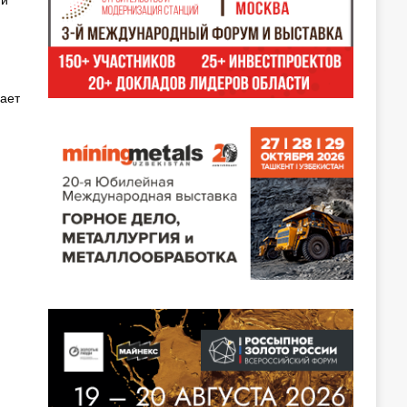
ий
ает