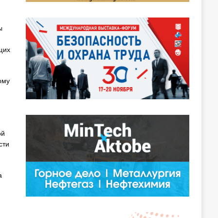
ы
щих
ому
ой
сти
а