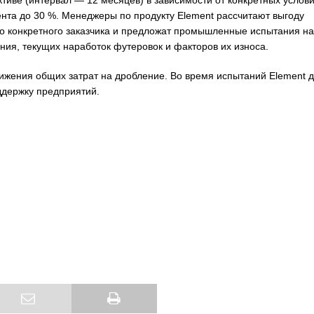
иве (интервал — 12 месяцев) в зависимости от конкретных услов
нта до 30 %. Менеджеры по продукту Element рассчитают выгоду
го конкретного заказчика и предложат промышленные испытания на
ния, текущих наработок футеровок и факторов их износа.
жения общих затрат на дробление. Во время испытаний Element д
ддержку предприятий.