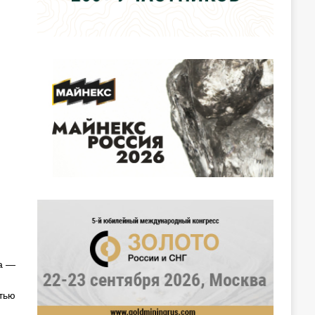
а —
тью