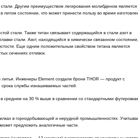
и стали. Другим преимуществом легирования молибденом является
 литом состоянии, что может принести пользу во время изготовле
той стали. Также титан связывает содержащийся в стали азот в
лавки стали. Азот, находящийся в химически связанном состоянии,
ристости. Еще одним положительным свойством титана является
тых сечениях отливок.
 литья. Инженеры Element создали брони THOR — продукт с
 срока службы изнашиваемых частей.
 в среднем на 30 % выше в сравнении со стандартными футеровка
билках в горнодобывающей и нерудной промышленностях. Учитыва
 может предложить аналогичные части.