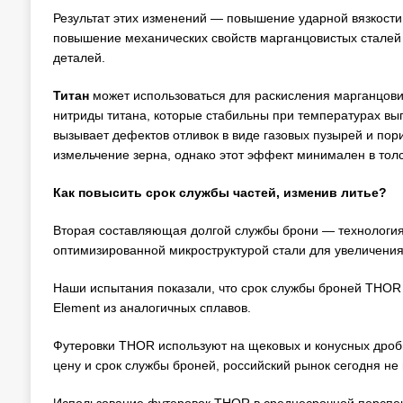
Результат этих изменений — повышение ударной вязкост
повышение механических свойств марганцовистых сталей в
деталей.
Титан
может использоваться для раскисления марганцовис
нитриды титана, которые стабильны при температурах вып
вызывает дефектов отливок в виде газовых пузырей и по
измельчение зерна, однако этот эффект минимален в толс
Как повысить срок службы частей, изменив литье?
Вторая составляющая долгой службы брони — технология
оптимизированной микроструктурой стали для увеличения
Наши испытания показали, что срок службы броней THOR
Element из аналогичных сплавов.
Футеровки THOR используют на щековых и конусных дро
цену и срок службы броней, российский рынок сегодня не