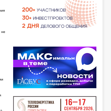
ния
 не
ми
я