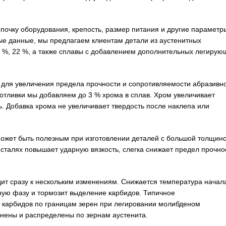
почку оборудования, крепость, размер питания и другие параметр
ые данные, мы предлагаем клиентам детали из аустенитных
 %, 22 %, а также сплавы с добавлением дополнительных легирую
 для увеличения предела прочности и сопротивляемости абразивн
 отливки мы добавляем до 3 % хрома в сплав. Хром увеличивает
ь. Добавка хрома не увеличивает твердость после наклепа или
может быть полезным при изготовлении деталей с большой толщин
сталях повышает ударную вязкость, слегка снижает предел прочно
ит сразу к нескольким изменениям. Снижается температура начал
ную фазу и тормозит выделение карбидов. Типичное
 карбидов по границам зерен при легировании молибденом
нены и распределены по зернам аустенита.