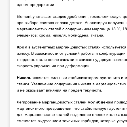
одном предприятии.
Element учитывает стадию дробления, технологическую це
при выборе состава сплава детали. Анализируя полученн
марганцовистых сталей с содержанием марганца 13 %, 18
элементов: хрома, никеля, молибдена, титана.
Хром
в аустенитных марганцовистых сталях используется
износу. В зависимости от условий работы и конфигурации
твердость стали после закалки и снижает ударную вязкост
скорость упрочнения при деформации.
Никель
является сильным стабилизатором аус-тенита и 
стенки. Увеличение содержания никеля в марганцовистых 
и не оказывает влияния на предел текучести.
Легирование марганцовистых сталей
молибденом
привод
мартенситного превращения, что стабилизирует аустенит
для марганцовистых сталей выделение пленок игольчатых
сменяется выделением точечных карбидов, которые укруп