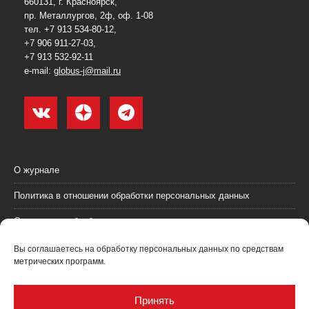
660131, г. Красноярск,
пр. Металлургов, 2ф, оф. 1-08
тел. +7 913 534-80-12,
+7 906 911-27-03,
+7 913 532-92-11
e-mail:
globus-j@mail.ru
О журнале
Политика в отношении обработки персональных данных
Согласие на обработку персональных данных
Пользовательское соглашение (оферта)
Вы соглашаетесь на обработку персональных данных по средствам
метрических программ.
Согласие на получение рекламных материалов
Рекламодателям
Принять