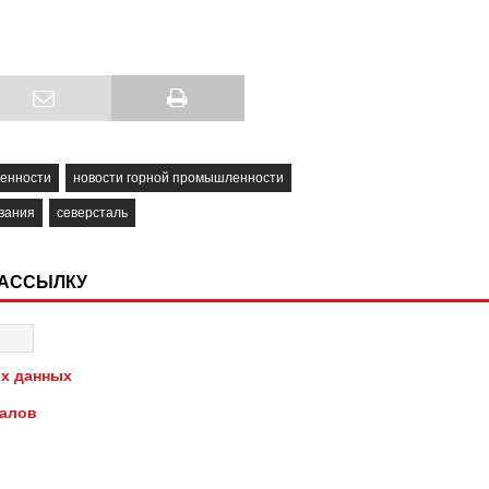
енности
новости горной промышленности
вания
северсталь
РАССЫЛКУ
х данных
иалов