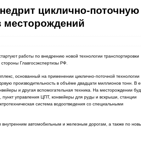
недрит циклично-поточную
з месторождений
стартуют работы по внедрению новой технологии транспортировки
 стороны Главгосэкспертизы РФ.
мплекс, основанный на применении циклично-поточной технологии
довую производительность в объёме двадцати миллионов тонн. В е
нвейеры и другая вспомогательная техника. На месторождении буд
, пункт управления ЦПТ, конвейеры для руды и вскрыши, станции
лектротехническая система водоотведения со специальными
 внутренним автомобильным и железным дорогам, а также по нов