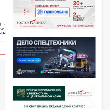
Я
тыс.
рыбы